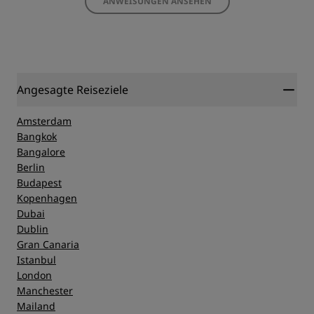
ANWEISUNGEN ANSEHEN
Angesagte Reiseziele
Amsterdam
Bangkok
Bangalore
Berlin
Budapest
Kopenhagen
Dubai
Dublin
Gran Canaria
Istanbul
London
Manchester
Mailand