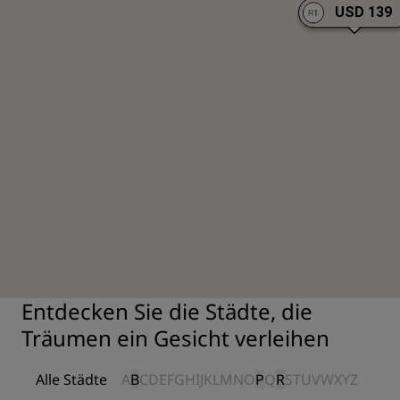
USD 139
Entdecken Sie die Städte, die
Träumen ein Gesicht verleihen
Alle Städte
A
B
C
D
E
F
G
H
I
J
K
L
M
N
O
P
Q
R
S
T
U
V
W
X
Y
Z