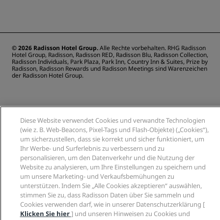
Barrierefreiheitseinstellungen
© 2026 Radisson Hotel Group.
Alle Rechte vorbehalten. RHG Radisson
Hotel Group, Radisson, Radisson RED, Radisson Blu, Radisson Collection,
Radisson Individuals, Park Plaza, Park Inn, Country Inn & Suites, Prize by
Radisson, Radisson Rewards und Radisson Meetings sind Warenzeichen
der Radisson Hotel Group.
Diese Website verwendet Cookies und verwandte Technologien
(wie z. B. Web-Beacons, Pixel-Tags und Flash-Objekte) („Cookies“),
um sicherzustellen, dass sie korrekt und sicher funktioniert, um
Ihr Werbe- und Surferlebnis zu verbessern und zu
personalisieren, um den Datenverkehr und die Nutzung der
Website zu analysieren, um Ihre Einstellungen zu speichern und
um unsere Marketing- und Verkaufsbemühungen zu
unterstützen. Indem Sie „Alle Cookies akzeptieren“ auswählen,
stimmen Sie zu, dass Radisson Daten über Sie sammeln und
Cookies verwenden darf, wie in unserer Datenschutzerklärung [
Klicken Sie hier
] und unseren Hinweisen zu Cookies und