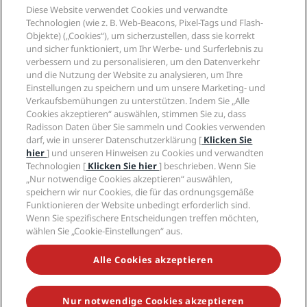
Reisebüros
Diese Website verwendet Cookies und verwandte
Neue und aufstrebende Hotels
Radisson Hotel Group
Technologien (wie z. B. Web-Beacons, Pixel-Tags und Flash-
Rechtliches
Radisson Hotels APP
Objekte) („Cookies“), um sicherzustellen, dass sie korrekt
Medien
„Sports Approved“-Hotels
und sicher funktioniert, um Ihr Werbe- und Surferlebnis zu
Karriere RHG
Privacy Centre
Hilfe
Familienfreundliche Hotels
verbessern und zu personalisieren, um den Datenverkehr
Karriere PPHE
Rechtliche Hinweise
Gesundheit & Sicherheit
und die Nutzung der Website zu analysieren, um Ihre
Karrieren EHL
Radisson Rewards Geschäftsbedingungen
Einstellungen zu speichern und um unsere Marketing- und
Verbrauchermeldungen
The Club by RHG
Soziale Medien
Website-Nutzungsvereinbarung
Verkaufsbemühungen zu unterstützen. Indem Sie „Alle
Kontakt
Entwicklungsmöglichkeiten
Cookies akzeptieren“ auswählen, stimmen Sie zu, dass
Digitale Barrierefreiheit
FAQ
Marken von Radisson Hotels
Responsible Business – Unser Engagement
Radisson Daten über Sie sammeln und Cookies verwenden
Moderne Sklaverei – Erklärung
Inhaltsübersicht
darf, wie in unserer Datenschutzerklärung [
Klicken Sie
Einkauf
hier
] und unseren Hinweisen zu Cookies und verwandten
Technologien [
Klicken Sie hier
] beschrieben. Wenn Sie
„Nur notwendige Cookies akzeptieren“ auswählen,
speichern wir nur Cookies, die für das ordnungsgemäße
Funktionieren der Website unbedingt erforderlich sind.
Wenn Sie spezifischere Entscheidungen treffen möchten,
wählen Sie „Cookie-Einstellungen“ aus.
VERPASSEN SIE NIEMALS UNSERE BELIEBTESTEN
ANGEBOTE
Alle Cookies akzeptieren
Nur notwendige Cookies akzeptieren