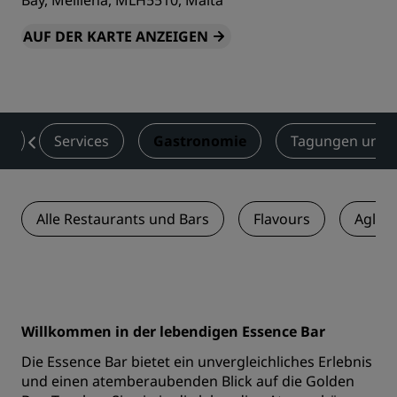
Bay, Mellieha, MLH5510, Malta
AUF DER KARTE ANZEIGEN
er
Services
Gastronomie
Tagungen und 
Alle Restaurants und Bars
Flavours
Agliol
Willkommen in der lebendigen Essence Bar
Die Essence Bar bietet ein unvergleichliches Erlebnis
und einen atemberaubenden Blick auf die Golden