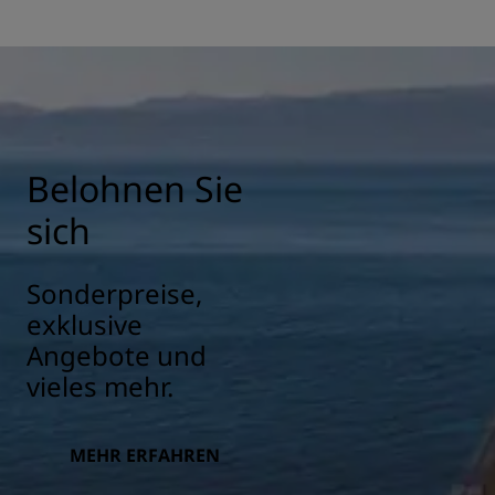
Belohnen Sie
sich
Sonderpreise,
exklusive
Angebote und
vieles mehr.
MEHR ERFAHREN