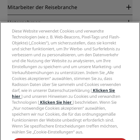
Radisson Rewards
Mitarbeiter der Reisebranche
Online-Bestpreisgarantie
Blog
Partner
Unternehmen
Reiseziele
Reisebüros
Diese Website verwendet Cookies und verwandte
Neue und aufstrebende Hotels
Radisson Hotel Group
Technologien (wie z. B. Web-Beacons, Pixel-Tags und Flash-
Rechtliches
Radisson Hotels APP
Objekte) („Cookies“), um sicherzustellen, dass sie korrekt
Medien
„Sports Approved“-Hotels
und sicher funktioniert, um Ihr Werbe- und Surferlebnis zu
Karriere RHG
Privacy Centre
Hilfe
Familienfreundliche Hotels
verbessern und zu personalisieren, um den Datenverkehr
Karriere PPHE
Rechtliche Hinweise
Gesundheit & Sicherheit
und die Nutzung der Website zu analysieren, um Ihre
Karrieren EHL
Radisson Rewards Geschäftsbedingungen
Einstellungen zu speichern und um unsere Marketing- und
Verbrauchermeldungen
The Club by RHG
Soziale Medien
Website-Nutzungsvereinbarung
Verkaufsbemühungen zu unterstützen. Indem Sie „Alle
Kontakt
Entwicklungsmöglichkeiten
Cookies akzeptieren“ auswählen, stimmen Sie zu, dass
Digitale Barrierefreiheit
FAQ
Marken von Radisson Hotels
Responsible Business – Unser Engagement
Radisson Daten über Sie sammeln und Cookies verwenden
Moderne Sklaverei – Erklärung
Inhaltsübersicht
darf, wie in unserer Datenschutzerklärung [
Klicken Sie
Einkauf
hier
] und unseren Hinweisen zu Cookies und verwandten
Technologien [
Klicken Sie hier
] beschrieben. Wenn Sie
„Nur notwendige Cookies akzeptieren“ auswählen,
speichern wir nur Cookies, die für das ordnungsgemäße
Funktionieren der Website unbedingt erforderlich sind.
Wenn Sie spezifischere Entscheidungen treffen möchten,
wählen Sie „Cookie-Einstellungen“ aus.
VERPASSEN SIE NIEMALS UNSERE BELIEBTESTEN