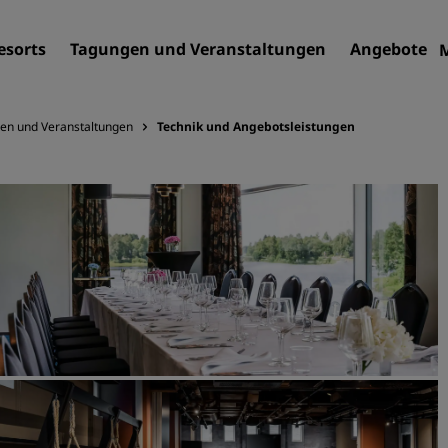
esorts
Tagungen und Veranstaltungen
Angebote
en und Veranstaltungen
Technik und Angebotsleistungen
Finden Sie Ihr Hotel
Reiseziele
Resorts
Serviced Apartments
Flughafenhotels
Neue und geplante Hotels
Tagungen und
Veranstaltungen
Entdecken Sie Radisson Me