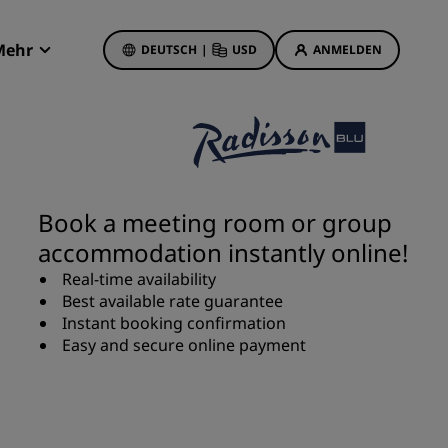
Mehr
DEUTSCH
|
USD
ANMELDEN
Radisson Rewards
Meine Buchungen
Hotelangebote
Unsere Angebote entdecken
Book a meeting room or group
Bonus für die erste Buchung
accommodation instantly online!
Deals of the Day
Real-time availability
Im Voraus buchen
Best available rate guarantee
Unsere Angebote anzeigen
Instant booking confirmation
Easy and secure online payment
Reisevorschläge
Familienfreundliche Hotels
etings
Rad Pets