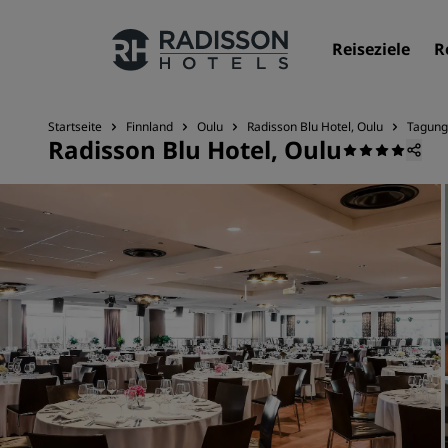
Reiseziele
R
Startseite
Finnland
Oulu
Radisson Blu Hotel, Oulu
Tagung
Radisson Blu Hotel, Oulu
Unsere Marken
Marken von Radisson Hotels