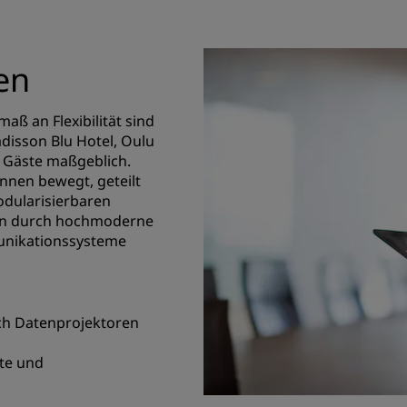
en
ß an Flexibilität sind
adisson Blu Hotel, Oulu
 Gäste maßgeblich.
nen bewegt, geteilt
dularisierbaren
ten durch hochmoderne
unikationssysteme
ich Datenprojektoren
te und