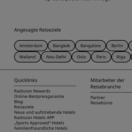
Angesagte Reiseziele
Amsterdam
Bangkok
Bangalore
Berlin
Mailand
Neu-Delhi
Oslo
Paris
Riga
Quicklinks
Mitarbeiter der
Reisebranche
Radisson Rewards
Online-Bestpreisgarantie
Partner
Blog
Reisebüros
Reiseziele
Neue und aufstrebende Hotels
Radisson Hotels APP
„Sports Approved“-Hotels
Familienfreundliche Hotels