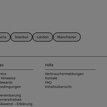
aria
Istanbul
London
Manchester
es
Hilfe
ntre
Verbrauchermeldungen
e Hinweise
Kontakt
Rewards
FAQ
sbedingungen
Inhaltsübersicht
vereinbarung
rrierefreiheit
klaverei – Erklärung