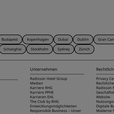
Budapest
Kopenhagen
Dubai
Dublin
Gran Can
Schanghai
Stockholm
Sydney
Zürich
Unternehmen
Rechtlich
Radisson Hotel Group
Privacy Ce
Medien
Rechtlich
Karriere RHG
Radisson 
Karriere PPHE
Geschäft
Karrieren EHL
Website-
The Club by RHG
Nutzungs
Entwicklungsmöglichkeiten
Digitale Ba
Responsible Business – Unser
Moderne S