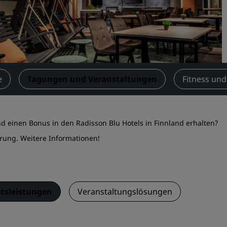
Einen Meetingraum buche
Fordern Sie ein Angebot a
Veranstaltungsorte
Branchenlösungen
e
Tagungen und Veranstaltungen
Fitness und
Flüge suchen
Flüge suchen
nd einen Bonus in den Radisson Blu Hotels in Finnland erhalten?
Restaurants
erung.
Weitere Informationen
!
Nach einem Restaurant su
Digitale Services
tsleistungen
Veranstaltungslösungen
Radisson Hotels App