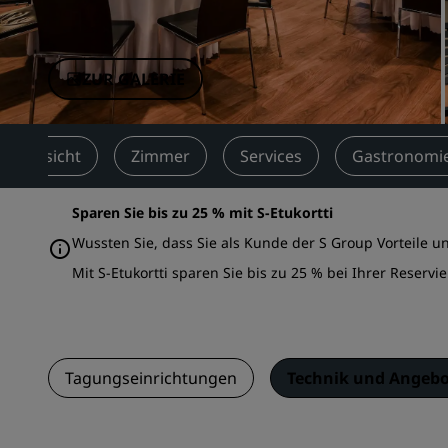
Verbundene Marken in China
ZUR GALERIE
Übersicht
Zimmer
Services
Gastronomi
Sparen Sie bis zu 25 % mit S-Etukortti
Wussten Sie, dass Sie als Kunde der S Group Vorteile u
Mit S-Etukortti sparen Sie bis zu 25 % bei Ihrer Reservi
Tagungseinrichtungen
Technik und Angebo