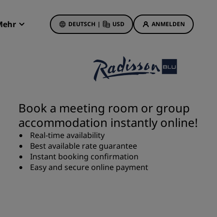
Mehr
DEUTSCH
|
USD
ANMELDEN
Radisson Rewards
Meine Buchungen
Hotelangebote
Unsere Angebote entdecken
Book a meeting room or group
Bonus für die erste Buchung
accommodation instantly online!
Deals of the Day
Real-time availability
Im Voraus buchen
Best available rate guarantee
Unsere Angebote anzeigen
Instant booking confirmation
Easy and secure online payment
Reisevorschläge
Familienfreundliche Hotels
etings
Rad Pets