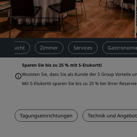
Verbundene Marken in China
ZUR GALERIE
Übersicht
Zimmer
Services
Gastronomi
Sparen Sie bis zu 25 % mit S-Etukortti
Wussten Sie, dass Sie als Kunde der S Group Vorteile u
Mit S-Etukortti sparen Sie bis zu 25 % bei Ihrer Reservi
Tagungseinrichtungen
Technik und Angebot