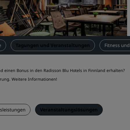
Einen Meetingraum buche
Fordern Sie ein Angebot a
Veranstaltungsorte
Branchenlösungen
e
Tagungen und Veranstaltungen
Fitness und
Flüge suchen
Flüge suchen
nd einen Bonus in den Radisson Blu Hotels in Finnland erhalten?
Restaurants
erung.
Weitere Informationen
!
Nach einem Restaurant su
Digitale Services
sleistungen
Veranstaltungslösungen
Radisson Hotels App