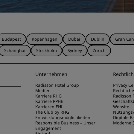
Budapest
Kopenhagen
Dubai
Dublin
Gran Can
Schanghai
Stockholm
Sydney
Zürich
Unternehmen
Rechtlich
Radisson Hotel Group
Privacy Ce
Medien
Rechtlich
Karriere RHG
Radisson 
Karriere PPHE
Geschäft
Karrieren EHL
Website-
The Club by RHG
Nutzungs
Entwicklungsmöglichkeiten
Digitale Ba
Responsible Business – Unser
Moderne S
Engagement
Einkauf