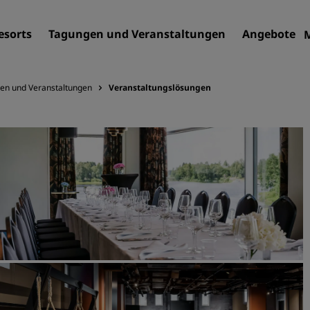
esorts
Tagungen und Veranstaltungen
Angebote
en und Veranstaltungen
Veranstaltungslösungen
Finden Sie Ihr Hotel
Reiseziele
Resorts
Serviced Apartments
Flughafenhotels
Neue und geplante Hotels
Tagungen und
Veranstaltungen
Entdecken Sie Radisson Me