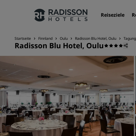
Reiseziele
R
Startseite
Finnland
Oulu
Radisson Blu Hotel, Oulu
Tagung
Radisson Blu Hotel, Oulu
Unsere Marken
Marken von Radisson Hotels