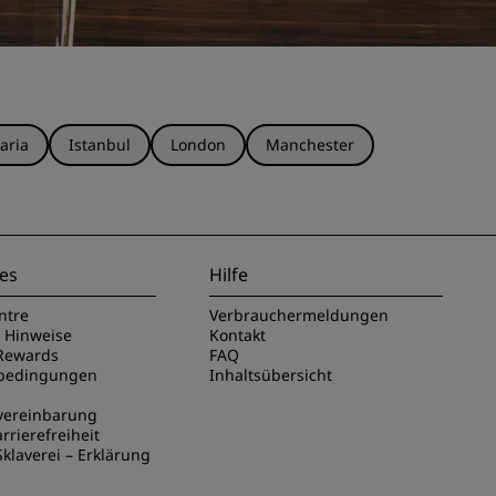
aria
Istanbul
London
Manchester
es
Hilfe
ntre
Verbrauchermeldungen
e Hinweise
Kontakt
Rewards
FAQ
sbedingungen
Inhaltsübersicht
vereinbarung
rrierefreiheit
klaverei – Erklärung