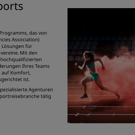
ports
-Programms, das von
encies Association)
e Lösungen für
vereine. Mit den
ochqualifizierten
rderungen Ihres Teams
s auf Komfort,
gerichtet ist.
 spezialisierte Agenturen
Sportreisebranche tätig