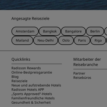
Angesagte Reiseziele
Amsterdam
Bangkok
Bangalore
Berlin
Mailand
Neu-Delhi
Oslo
Paris
Riga
Quicklinks
Mitarbeiter der
Reisebranche
Radisson Rewards
Online-Bestpreisgarantie
Partner
Blog
Reisebüros
Reiseziele
Neue und aufstrebende Hotels
Radisson Hotels APP
„Sports Approved“-Hotels
Familienfreundliche Hotels
Gesundheit & Sicherheit