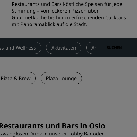
Restaurants und Bars köstliche Speisen für jede
n
Hochzeitslocations
Stimmung – von leckeren Pizzen über
n
Gourmetküche bis hin zu erfrischenden Cocktails
Nachhaltige Aufenthalte
mit Panoramablick auf die Stadt.
Aufenthalte für Sportteams
Geschäftsreisender
Hotels im Stadtzentrum
ss und Wellness
Aktivitäten
Angebote
Be
BUCHEN
Besuchen Sie unseren Blog
Radisson Rewards
 Pizza & Brew
Plaza Lounge
Entdecken Sie Radisson Rewards
chen
Vorteile
So verwenden Sie Punkte
So sammeln Sie Punkte
Bookers and Planners
 Restaurants und Bars in Oslo
 zwanglosen Drink in unserer Lobby Bar oder