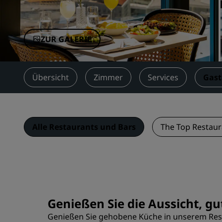
Verbundene Marken in China
ZUR GALERIE
Übersicht
Zimmer
Services
Gas
Alle Restaurants und Bars
The Top Restaur
Genießen Sie die Aussicht, g
Genießen Sie gehobene Küche in unserem Resta