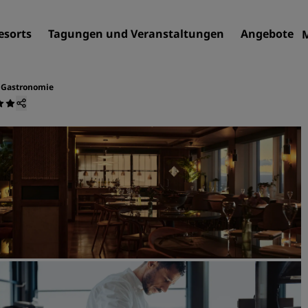
esorts
Tagungen und Veranstaltungen
Angebote
Gastronomie
Finden Sie Ihr Hotel
Reiseziele
Resorts
Serviced Apartments
Flughafenhotels
Neue und geplante Hotels
Tagungen und
Veranstaltungen
Entdecken Sie Radisson Me