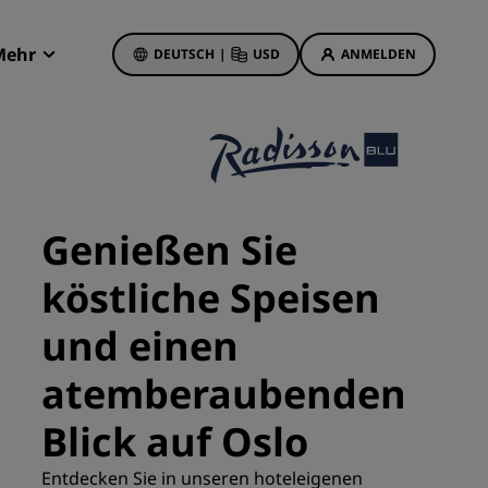
Mehr
DEUTSCH
|
USD
ANMELDEN
Radisson Rewards
Meine Buchungen
Hotelangebote
Unsere Angebote entdecken
Genießen Sie
Bonus für die erste Buchung
köstliche Speisen
Deals of the Day
Im Voraus buchen
und einen
Unsere Angebote anzeigen
atemberaubenden
Reisevorschläge
Blick auf Oslo
Familienfreundliche Hotels
etings
Entdecken Sie in unseren hoteleigenen
Rad Pets