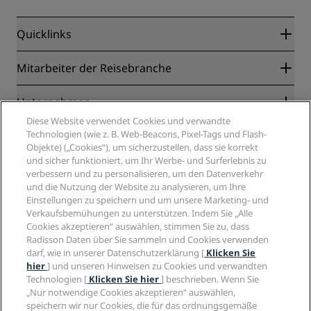
Quicklinks
Radisson Rewards
Mitarbeiter der Reisebranche
Online-Bestpreisgarantie
Blog
Partner
Unternehmen
Reiseziele
Reisebüros
Diese Website verwendet Cookies und verwandte
Neue und aufstrebende Hotels
Radisson Hotel Group
Technologien (wie z. B. Web-Beacons, Pixel-Tags und Flash-
Rechtliches
Radisson Hotels APP
Objekte) („Cookies“), um sicherzustellen, dass sie korrekt
Medien
„Sports Approved“-Hotels
und sicher funktioniert, um Ihr Werbe- und Surferlebnis zu
Karriere RHG
Privacy Centre
Hilfe
Familienfreundliche Hotels
verbessern und zu personalisieren, um den Datenverkehr
Karriere PPHE
Rechtliche Hinweise
Gesundheit & Sicherheit
und die Nutzung der Website zu analysieren, um Ihre
Karrieren EHL
Radisson Rewards Geschäftsbedingungen
Einstellungen zu speichern und um unsere Marketing- und
Verbrauchermeldungen
The Club by RHG
Soziale Medien
Website-Nutzungsvereinbarung
Verkaufsbemühungen zu unterstützen. Indem Sie „Alle
Kontakt
Entwicklungsmöglichkeiten
Cookies akzeptieren“ auswählen, stimmen Sie zu, dass
Digitale Barrierefreiheit
FAQ
Marken von Radisson Hotels
Responsible Business – Unser Engagement
Radisson Daten über Sie sammeln und Cookies verwenden
Moderne Sklaverei – Erklärung
Inhaltsübersicht
darf, wie in unserer Datenschutzerklärung [
Klicken Sie
Einkauf
hier
] und unseren Hinweisen zu Cookies und verwandten
Technologien [
Klicken Sie hier
] beschrieben. Wenn Sie
„Nur notwendige Cookies akzeptieren“ auswählen,
speichern wir nur Cookies, die für das ordnungsgemäße