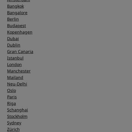
Bangkok
Bangalore
Berlin
Budapest
Kopenhagen
Dubai
Dublin
Gran Canaria
Istanbul
London
Manchester
Mailand
Neu-Delhi
Oslo
Paris
Riga
Schanghai
Stockholm
Sydney
Zürich