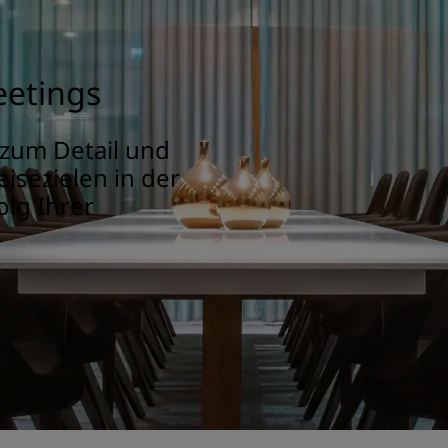
eetings
 zum Detail und
isezielen in der
lg Ihrer