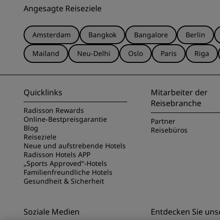
Angesagte Reiseziele
Amsterdam
Bangkok
Bangalore
Berlin
Mailand
Neu-Delhi
Oslo
Paris
Riga
Quicklinks
Mitarbeiter der
Reisebranche
Radisson Rewards
Online-Bestpreisgarantie
Partner
Blog
Reisebüros
Reiseziele
Neue und aufstrebende Hotels
Radisson Hotels APP
„Sports Approved“-Hotels
Familienfreundliche Hotels
Gesundheit & Sicherheit
Soziale Medien
Entdecken Sie uns