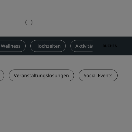
n
Hochzeitslocations
n
Nachhaltige Aufenthalte
Aufenthalte für Sportteams
Geschäftsreisender
Hotels im Stadtzentrum
 Wellness
Hochzeiten
Aktivitäten
Angebo
BUCHEN
Besuchen Sie unseren Blog
Radisson Rewards
Veranstaltungslösungen
Social Events
Entdecken Sie Radisson Rewards
chen
Vorteile
So verwenden Sie Punkte
So sammeln Sie Punkte
Bookers and Planners