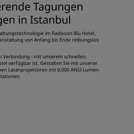
ierende Tagungen
REGISTRIEREN
en in Istanbul
ltungstechnologie im Radisson Blu Hotel,
ranstaltung von Anfang bis Ende reibungslos
in Verbindung - mit unserem schnellen,
l verfügbar ist. Gestalten Sie mit unserer
nen Laserprojektoren mit 6.000 ANSI-Lumen-
ntationen.