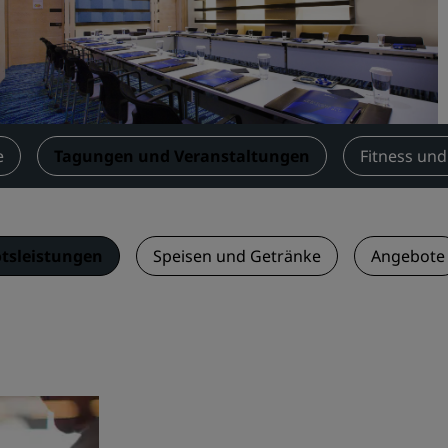
Einen Meetingraum buche
Fordern Sie ein Angebot a
Veranstaltungsorte
Branchenlösungen
e
Tagungen und Veranstaltungen
Fitness und
Flüge suchen
Flüge suchen
tsleistungen
Speisen und Getränke
Angebote
Restaurants
Nach einem Restaurant su
Digitale Services
Radisson Hotels App