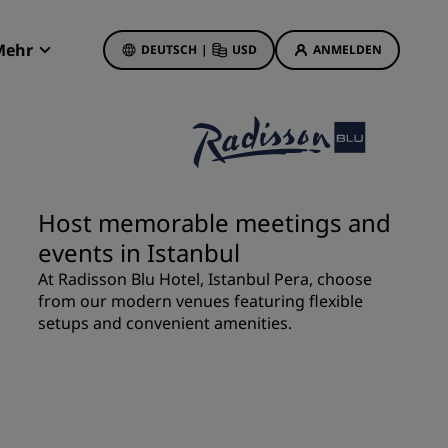
Mehr
DEUTSCH
|
USD
ANMELDEN
Radisson Rewards
Meine Buchungen
Hotelangebote
Unsere Angebote entdecken
Host memorable meetings and
Bonus für die erste Buchung
events in Istanbul
Deals of the Day
At Radisson Blu Hotel, Istanbul Pera, choose
Im Voraus buchen
from our modern venues featuring flexible
Unsere Angebote anzeigen
setups and convenient amenities.
Reisevorschläge
Familienfreundliche Hotels
etings
Rad Pets