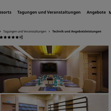
esorts
Tagungen und Veranstaltungen
Angebote
Tagungen und Veranstaltungen
Technik und Angebotsleistungen
Finden Sie Ihr Hotel
Reiseziele
Resorts
Serviced Apartments
Flughafenhotels
Neue und geplante Hotels
Tagungen und
Veranstaltungen
Entdecken Sie Radisson Me