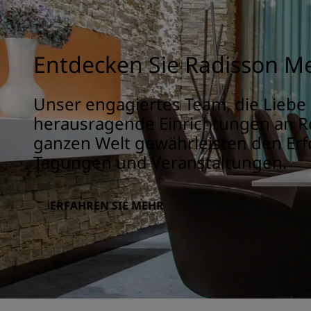
Entdecken Sie Radisson M
Unser engagiertes Team, die Liebe
herausragende Einrichtungen an Re
ganzen Welt gewährleisten den Erfo
Tagungen und Veranstaltungen.
ERFAHREN SIE MEHR