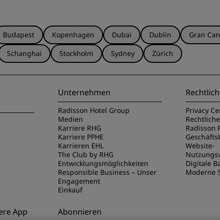
Budapest
Kopenhagen
Dubai
Dublin
Gran Can
Schanghai
Stockholm
Sydney
Zürich
Unternehmen
Rechtlich
Radisson Hotel Group
Privacy Ce
Medien
Rechtlich
Karriere RHG
Radisson 
Karriere PPHE
Geschäft
Karrieren EHL
Website-
The Club by RHG
Nutzungs
Entwicklungsmöglichkeiten
Digitale Ba
Responsible Business – Unser
Moderne S
Engagement
Einkauf
ere App
Abonnieren