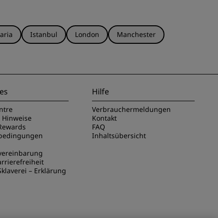
aria
Istanbul
London
Manchester
es
Hilfe
ntre
Verbrauchermeldungen
e Hinweise
Kontakt
Rewards
FAQ
sbedingungen
Inhaltsübersicht
vereinbarung
rrierefreiheit
klaverei – Erklärung