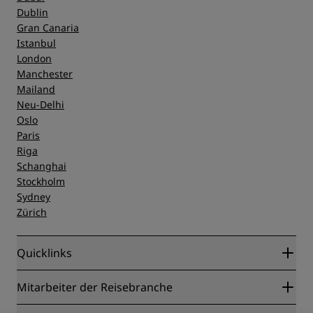
Dublin
Gran Canaria
Istanbul
London
Manchester
Mailand
Neu-Delhi
Oslo
Paris
Riga
Schanghai
Stockholm
Sydney
Zürich
Quicklinks
Radisson Rewards
Mitarbeiter der Reisebranche
Online-Bestpreisgarantie