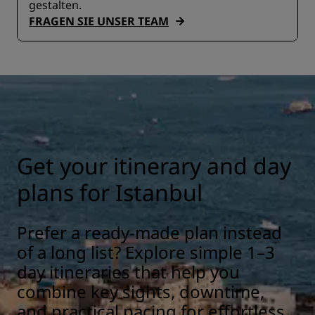
gestalten.
FRAGEN SIE UNSER TEAM
Get your itinerary and day
plans for Istanbul
Prefer a ready-made plan instead
of a long list? Explore simple 1–3
day itineraries that help you
combine key sights, downtime,
and practical pacing for effortless