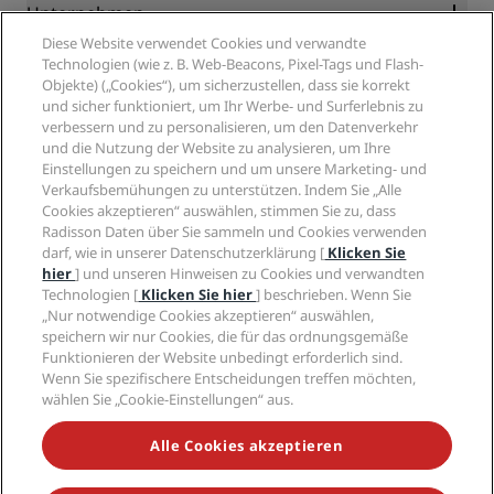
Blog
Partner
Unternehmen
Reiseziele
Reisebüros
Diese Website verwendet Cookies und verwandte
Neue und aufstrebende Hotels
Radisson Hotel Group
Technologien (wie z. B. Web-Beacons, Pixel-Tags und Flash-
Rechtliches
Radisson Hotels APP
Objekte) („Cookies“), um sicherzustellen, dass sie korrekt
Medien
„Sports Approved“-Hotels
und sicher funktioniert, um Ihr Werbe- und Surferlebnis zu
Karriere RHG
Privacy Centre
Hilfe
Familienfreundliche Hotels
verbessern und zu personalisieren, um den Datenverkehr
Karriere PPHE
Rechtliche Hinweise
Gesundheit & Sicherheit
und die Nutzung der Website zu analysieren, um Ihre
Karrieren EHL
Radisson Rewards Geschäftsbedingungen
Einstellungen zu speichern und um unsere Marketing- und
Verbrauchermeldungen
The Club by RHG
Soziale Medien
Website-Nutzungsvereinbarung
Verkaufsbemühungen zu unterstützen. Indem Sie „Alle
Kontakt
Entwicklungsmöglichkeiten
Cookies akzeptieren“ auswählen, stimmen Sie zu, dass
Digitale Barrierefreiheit
FAQ
Marken von Radisson Hotels
Responsible Business – Unser Engagement
Radisson Daten über Sie sammeln und Cookies verwenden
Moderne Sklaverei – Erklärung
Inhaltsübersicht
darf, wie in unserer Datenschutzerklärung [
Klicken Sie
Einkauf
hier
] und unseren Hinweisen zu Cookies und verwandten
Technologien [
Klicken Sie hier
] beschrieben. Wenn Sie
„Nur notwendige Cookies akzeptieren“ auswählen,
speichern wir nur Cookies, die für das ordnungsgemäße
Funktionieren der Website unbedingt erforderlich sind.
Wenn Sie spezifischere Entscheidungen treffen möchten,
wählen Sie „Cookie-Einstellungen“ aus.
VERPASSEN SIE NIEMALS UNSERE BELIEBTESTEN
ANGEBOTE
Alle Cookies akzeptieren