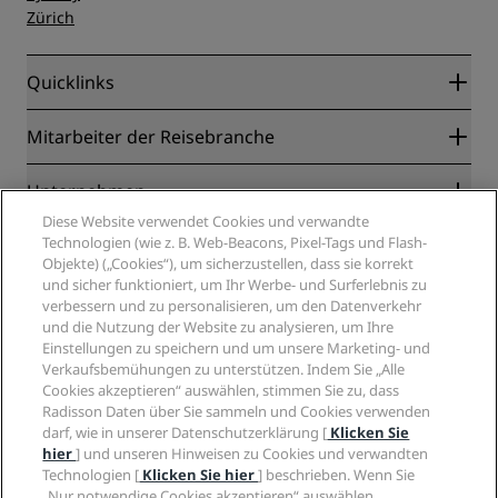
Zürich
Quicklinks
Radisson Rewards
Mitarbeiter der Reisebranche
Online-Bestpreisgarantie
Blog
Partner
Unternehmen
Reiseziele
Reisebüros
Diese Website verwendet Cookies und verwandte
Neue und aufstrebende Hotels
Radisson Hotel Group
Technologien (wie z. B. Web-Beacons, Pixel-Tags und Flash-
Rechtliches
Radisson Hotels APP
Objekte) („Cookies“), um sicherzustellen, dass sie korrekt
Medien
„Sports Approved“-Hotels
und sicher funktioniert, um Ihr Werbe- und Surferlebnis zu
Karriere RHG
Privacy Centre
Hilfe
Familienfreundliche Hotels
verbessern und zu personalisieren, um den Datenverkehr
Karriere PPHE
Rechtliche Hinweise
Gesundheit & Sicherheit
und die Nutzung der Website zu analysieren, um Ihre
Karrieren EHL
Radisson Rewards Geschäftsbedingungen
Einstellungen zu speichern und um unsere Marketing- und
Verbrauchermeldungen
The Club by RHG
Soziale Medien
Website-Nutzungsvereinbarung
Verkaufsbemühungen zu unterstützen. Indem Sie „Alle
Kontakt
Entwicklungsmöglichkeiten
Cookies akzeptieren“ auswählen, stimmen Sie zu, dass
Digitale Barrierefreiheit
FAQ
Marken von Radisson Hotels
Responsible Business – Unser Engagement
Radisson Daten über Sie sammeln und Cookies verwenden
Moderne Sklaverei – Erklärung
Inhaltsübersicht
darf, wie in unserer Datenschutzerklärung [
Klicken Sie
Einkauf
hier
] und unseren Hinweisen zu Cookies und verwandten
Technologien [
Klicken Sie hier
] beschrieben. Wenn Sie
„Nur notwendige Cookies akzeptieren“ auswählen,