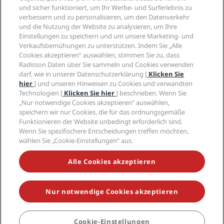
„Sports Approved“-Hotels
und sicher funktioniert, um Ihr Werbe- und Surferlebnis zu
Karriere RHG
Privacy Centre
Hilfe
Familienfreundliche Hotels
verbessern und zu personalisieren, um den Datenverkehr
Karriere PPHE
Rechtliche Hinweise
Gesundheit & Sicherheit
und die Nutzung der Website zu analysieren, um Ihre
Karrieren EHL
Radisson Rewards Geschäftsbedingungen
Einstellungen zu speichern und um unsere Marketing- und
Verbrauchermeldungen
The Club by RHG
Soziale Medien
Website-Nutzungsvereinbarung
Verkaufsbemühungen zu unterstützen. Indem Sie „Alle
Kontakt
Entwicklungsmöglichkeiten
Cookies akzeptieren“ auswählen, stimmen Sie zu, dass
Digitale Barrierefreiheit
FAQ
Marken von Radisson Hotels
Responsible Business – Unser Engagement
Radisson Daten über Sie sammeln und Cookies verwenden
Moderne Sklaverei – Erklärung
Inhaltsübersicht
darf, wie in unserer Datenschutzerklärung [
Klicken Sie
Einkauf
hier
] und unseren Hinweisen zu Cookies und verwandten
Technologien [
Klicken Sie hier
] beschrieben. Wenn Sie
„Nur notwendige Cookies akzeptieren“ auswählen,
speichern wir nur Cookies, die für das ordnungsgemäße
Funktionieren der Website unbedingt erforderlich sind.
Wenn Sie spezifischere Entscheidungen treffen möchten,
wählen Sie „Cookie-Einstellungen“ aus.
VERPASSEN SIE NIEMALS UNSERE BELIEBTESTEN
ANGEBOTE
Alle Cookies akzeptieren
Nur notwendige Cookies akzeptieren
© 2026 Radisson Hotel Group.
Alle Rechte vorbehalten. RHG Radisson
Hotel Group, Radisson, Radisson RED, Radisson Blu, Radisson Collection,
Radisson Individuals, Park Plaza, Park Inn, Country Inn & Suites, Prize by
Radisson, Radisson Rewards und Radisson Meetings sind Warenzeichen
Cookie-Einstellungen
BUCHEN