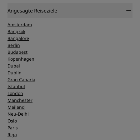
Angesagte Reiseziele
Amsterdam
Bangkok
Bangalore
Berlin
Budapest
Kopenhagen
Dubai
Dublin
Gran Canaria
Istanbul
London
Manchester
Mailand
Neu-Delhi
Oslo
Paris
Riga