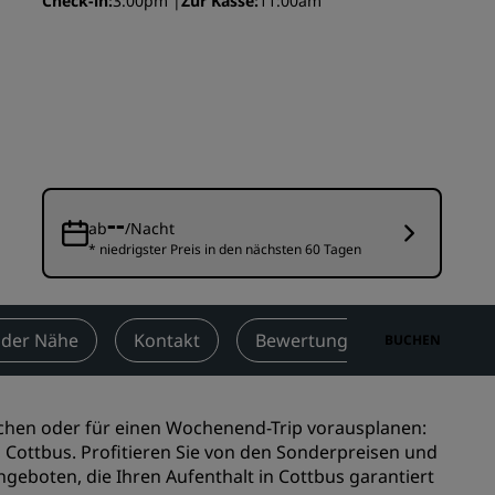
Check-in
3:00pm
Zur Kasse
11:00am
n
Hochzeitslocations
n
Nachhaltige Aufenthalte
Aufenthalte für Sportteams
Geschäftsreisender
Hotels im Stadtzentrum
Besuchen Sie unseren Blog
--
ab
/Nacht
* niedrigster Preis in den nächsten 60 Tagen
Radisson Rewards
Entdecken Sie Radisson Rewards
chen
Vorteile
 der Nähe
Kontakt
Bewertungen
BUCHEN
So verwenden Sie Punkte
So sammeln Sie Punkte
uchen oder für einen Wochenend-Trip vorausplanen:
Bookers and Planners
, Cottbus. Profitieren Sie von den Sonderpreisen und
geboten, die Ihren Aufenthalt in Cottbus garantiert