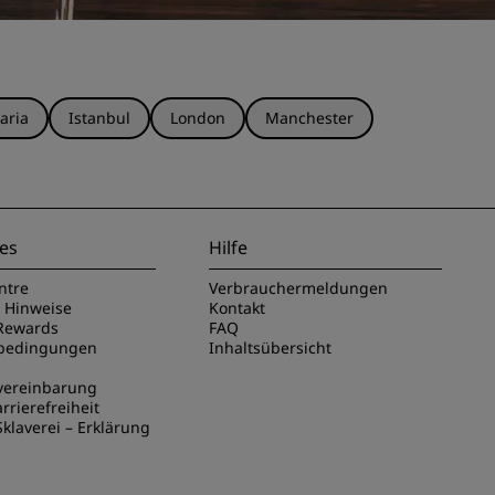
aria
Istanbul
London
Manchester
es
Hilfe
ntre
Verbrauchermeldungen
e Hinweise
Kontakt
Rewards
FAQ
sbedingungen
Inhaltsübersicht
vereinbarung
rrierefreiheit
klaverei – Erklärung