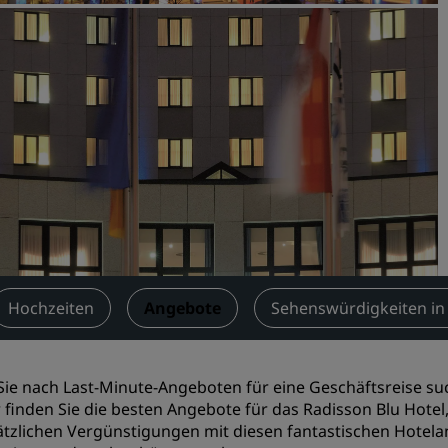
Einen Meetingraum buche
Fordern Sie ein Angebot a
Veranstaltungsorte
Branchenlösungen
Flüge suchen
Flüge suchen
Restaurants
Nach einem Restaurant su
Hochzeiten
Angebote
Sehenswürdigkeiten in
Digitale Services
Sie nach Last-Minute-Angeboten für eine Geschäftsreise s
Radisson Hotels App
 finden Sie die besten Angebote für das Radisson Blu Hotel
tzlichen Vergünstigungen mit diesen fantastischen Hotelan