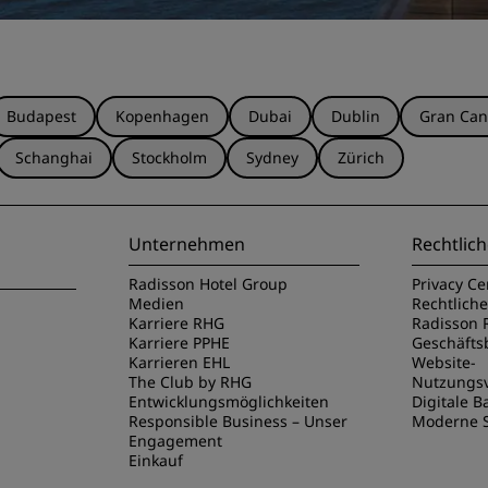
Budapest
Kopenhagen
Dubai
Dublin
Gran Can
Schanghai
Stockholm
Sydney
Zürich
Unternehmen
Rechtlich
Radisson Hotel Group
Privacy Ce
Medien
Rechtlich
Karriere RHG
Radisson 
Karriere PPHE
Geschäft
Karrieren EHL
Website-
The Club by RHG
Nutzungs
Entwicklungsmöglichkeiten
Digitale Ba
Responsible Business – Unser
Moderne S
Engagement
Einkauf