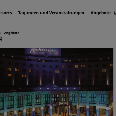
esorts
Tagungen und Veranstaltungen
Angebote
Angebote
Finden Sie Ihr Hotel
Reiseziele
Resorts
Serviced Apartments
Flughafenhotels
Neue und geplante Hotels
Tagungen und
Veranstaltungen
Entdecken Sie Radisson Me