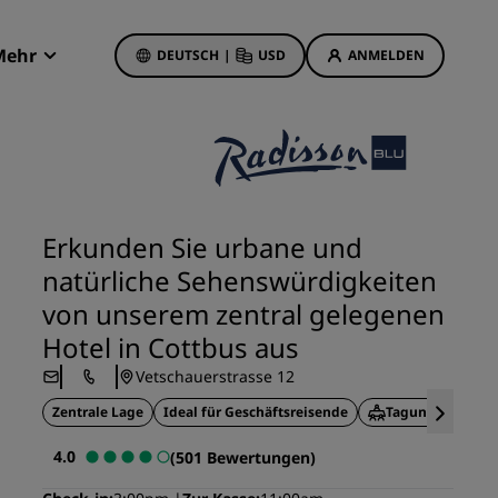
Mehr
DEUTSCH
|
USD
ANMELDEN
Radisson Rewards
Meine Buchungen
Hotelangebote
Unsere Angebote entdecken
Erkunden Sie urbane und
Bonus für die erste Buchung
natürliche Sehenswürdigkeiten
Deals of the Day
von unserem zentral gelegenen
Im Voraus buchen
Hotel in Cottbus aus
Unsere Angebote anzeigen
Vetschauerstrasse 12
Zentrale Lage
Ideal für Geschäftsreisende
Tagungseinrich
Reisevorschläge
4.0
(501 Bewertungen)
Familienfreundliche Hotels
etings
Rad Pets