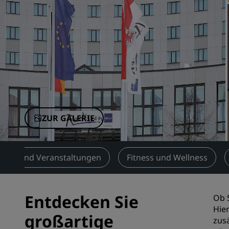
Verbundene Marken in China
ZUR GALERIE
ngen und Veranstaltungen
Fitness und Wellness
Entdecken Sie
Ob 
Hier
großartige
zusä