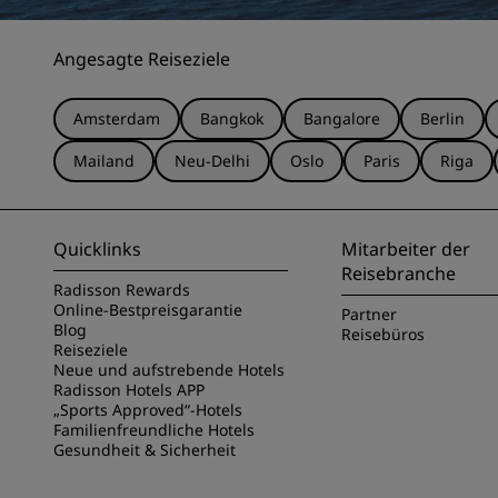
Angesagte Reiseziele
Amsterdam
Bangkok
Bangalore
Berlin
Mailand
Neu-Delhi
Oslo
Paris
Riga
Quicklinks
Mitarbeiter der
Reisebranche
Radisson Rewards
Online-Bestpreisgarantie
Partner
Blog
Reisebüros
Reiseziele
Neue und aufstrebende Hotels
Radisson Hotels APP
„Sports Approved“-Hotels
Familienfreundliche Hotels
Gesundheit & Sicherheit