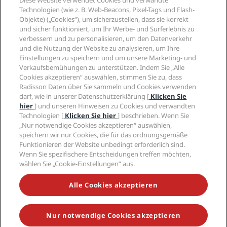
Diese Website verwendet Cookies und verwandte
Neue und aufstrebende Hotels
Radisson Hotel Group
Technologien (wie z. B. Web-Beacons, Pixel-Tags und Flash-
Rechtliches
Radisson Hotels APP
Objekte) („Cookies“), um sicherzustellen, dass sie korrekt
Medien
„Sports Approved“-Hotels
und sicher funktioniert, um Ihr Werbe- und Surferlebnis zu
Karriere RHG
Privacy Centre
Hilfe
Familienfreundliche Hotels
verbessern und zu personalisieren, um den Datenverkehr
Karriere PPHE
Rechtliche Hinweise
Gesundheit & Sicherheit
und die Nutzung der Website zu analysieren, um Ihre
Karrieren EHL
Radisson Rewards Geschäftsbedingungen
Einstellungen zu speichern und um unsere Marketing- und
Verbrauchermeldungen
The Club by RHG
Soziale Medien
Website-Nutzungsvereinbarung
Verkaufsbemühungen zu unterstützen. Indem Sie „Alle
Kontakt
Entwicklungsmöglichkeiten
Cookies akzeptieren“ auswählen, stimmen Sie zu, dass
Digitale Barrierefreiheit
FAQ
Marken von Radisson Hotels
Responsible Business – Unser Engagement
Radisson Daten über Sie sammeln und Cookies verwenden
Moderne Sklaverei – Erklärung
Inhaltsübersicht
darf, wie in unserer Datenschutzerklärung [
Klicken Sie
Einkauf
hier
] und unseren Hinweisen zu Cookies und verwandten
Technologien [
Klicken Sie hier
] beschrieben. Wenn Sie
„Nur notwendige Cookies akzeptieren“ auswählen,
speichern wir nur Cookies, die für das ordnungsgemäße
Funktionieren der Website unbedingt erforderlich sind.
Wenn Sie spezifischere Entscheidungen treffen möchten,
wählen Sie „Cookie-Einstellungen“ aus.
VERPASSEN SIE NIEMALS UNSERE BELIEBTESTEN
ANGEBOTE
Alle Cookies akzeptieren
Nur notwendige Cookies akzeptieren
© 2026 Radisson Hotel Group.
Alle Rechte vorbehalten. RHG Radisson