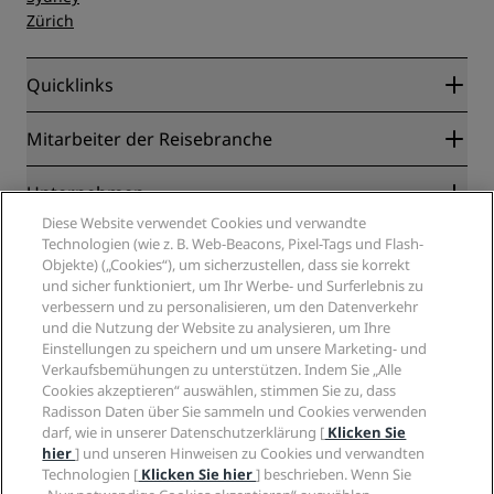
Zürich
Quicklinks
Radisson Rewards
Mitarbeiter der Reisebranche
Online-Bestpreisgarantie
Blog
Partner
Unternehmen
Reiseziele
Reisebüros
Diese Website verwendet Cookies und verwandte
Neue und aufstrebende Hotels
Radisson Hotel Group
Technologien (wie z. B. Web-Beacons, Pixel-Tags und Flash-
Rechtliches
Radisson Hotels APP
Objekte) („Cookies“), um sicherzustellen, dass sie korrekt
Medien
„Sports Approved“-Hotels
und sicher funktioniert, um Ihr Werbe- und Surferlebnis zu
Karriere RHG
Privacy Centre
Hilfe
Familienfreundliche Hotels
verbessern und zu personalisieren, um den Datenverkehr
Karriere PPHE
Rechtliche Hinweise
Gesundheit & Sicherheit
und die Nutzung der Website zu analysieren, um Ihre
Karrieren EHL
Radisson Rewards Geschäftsbedingungen
Einstellungen zu speichern und um unsere Marketing- und
Verbrauchermeldungen
The Club by RHG
Soziale Medien
Website-Nutzungsvereinbarung
Verkaufsbemühungen zu unterstützen. Indem Sie „Alle
Kontakt
Entwicklungsmöglichkeiten
Cookies akzeptieren“ auswählen, stimmen Sie zu, dass
Digitale Barrierefreiheit
FAQ
Marken von Radisson Hotels
Responsible Business – Unser Engagement
Radisson Daten über Sie sammeln und Cookies verwenden
Moderne Sklaverei – Erklärung
Inhaltsübersicht
darf, wie in unserer Datenschutzerklärung [
Klicken Sie
Einkauf
hier
] und unseren Hinweisen zu Cookies und verwandten
Technologien [
Klicken Sie hier
] beschrieben. Wenn Sie