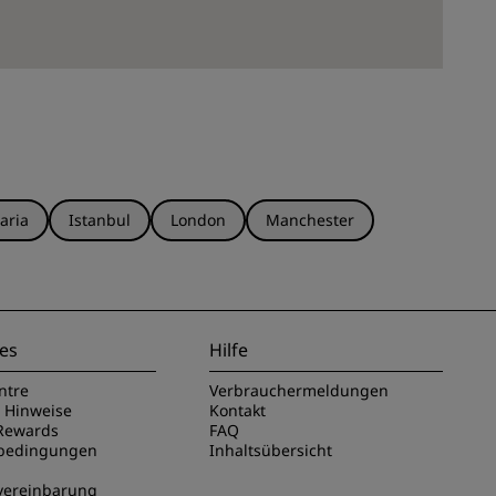
aria
Istanbul
London
Manchester
es
Hilfe
ntre
Verbrauchermeldungen
e Hinweise
Kontakt
Rewards
FAQ
sbedingungen
Inhaltsübersicht
vereinbarung