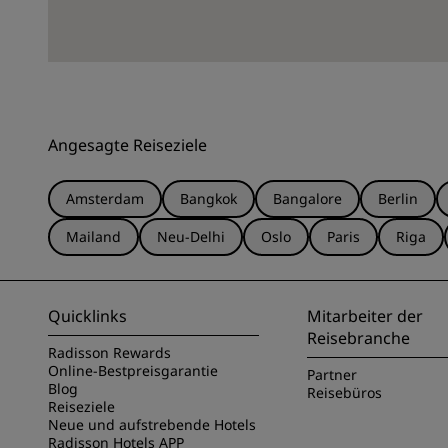
Angesagte Reiseziele
Amsterdam
Bangkok
Bangalore
Berlin
Mailand
Neu-Delhi
Oslo
Paris
Riga
Quicklinks
Mitarbeiter der
Reisebranche
Radisson Rewards
Online-Bestpreisgarantie
Partner
Blog
Reisebüros
Reiseziele
Neue und aufstrebende Hotels
Radisson Hotels APP