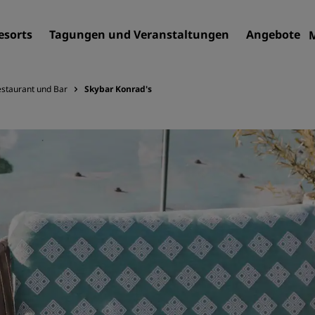
esorts
Tagungen und Veranstaltungen
Angebote
staurant und Bar
Skybar Konrad's
Finden Sie Ihr Hotel
Reiseziele
Resorts
Serviced Apartments
Flughafenhotels
Neue und geplante Hotels
Tagungen und
Veranstaltungen
Entdecken Sie Radisson Me