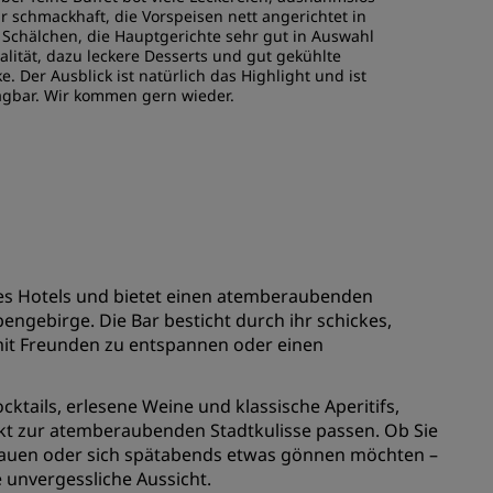
REGISTRIEREN
hr schmackhaft, die Vorspeisen nett angerichtet in
 Schälchen, die Hauptgerichte sehr gut in Auswahl
lität, dazu leckere Desserts und gut gekühlte
e. Der Ausblick ist natürlich das Highlight und ist
agbar. Wir kommen gern wieder.
 des Hotels und bietet einen atemberaubenden
ngebirge. Die Bar besticht durch ihr schickes,
mit Freunden zu entspannen oder einen
ktails, erlesene Weine und klassische Aperitifs,
kt zur atemberaubenden Stadtkulisse passen. Ob Sie
hauen oder sich spätabends etwas gönnen möchten –
e unvergessliche Aussicht.