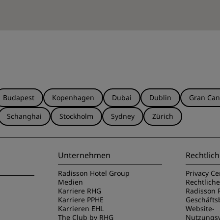
Budapest
Kopenhagen
Dubai
Dublin
Gran Can
Schanghai
Stockholm
Sydney
Zürich
Unternehmen
Rechtlich
Radisson Hotel Group
Privacy Ce
Medien
Rechtlich
Karriere RHG
Radisson 
Karriere PPHE
Geschäft
Karrieren EHL
Website-
The Club by RHG
Nutzungs