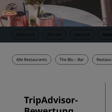
Verbundene Marken in China
Übersicht
Zimmer
Services
Gas
Alle Restaurants
The Blu – Bar
Restaur
TripAdvisor-
Bewertung