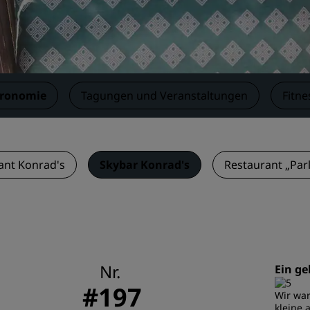
Einen Meetingraum buche
Fordern Sie ein Angebot a
Veranstaltungsorte
Branchenlösungen
tronomie
Tagungen und Veranstaltungen
Fitne
Flüge suchen
Flüge suchen
ant Konrad's
Skybar Konrad's
Restaurant „Par
Restaurants
Nach einem Restaurant su
Digitale Services
Nr.
Ein g
Radisson Hotels App
#197
Wir war
kleine 