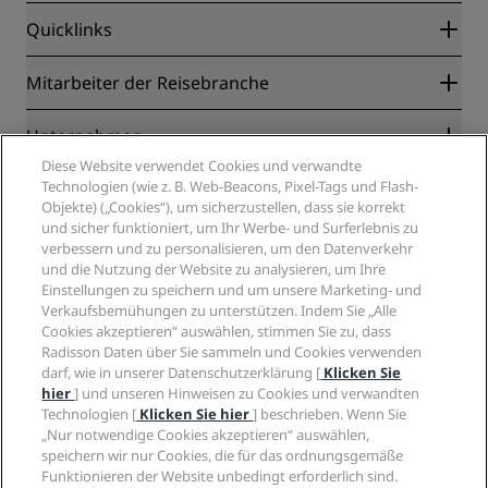
Quicklinks
Radisson Rewards
Mitarbeiter der Reisebranche
Online-Bestpreisgarantie
Blog
Partner
Unternehmen
Reiseziele
Reisebüros
Diese Website verwendet Cookies und verwandte
Neue und aufstrebende Hotels
Radisson Hotel Group
Technologien (wie z. B. Web-Beacons, Pixel-Tags und Flash-
Rechtliches
Radisson Hotels APP
Objekte) („Cookies“), um sicherzustellen, dass sie korrekt
Medien
„Sports Approved“-Hotels
und sicher funktioniert, um Ihr Werbe- und Surferlebnis zu
Karriere RHG
Privacy Centre
Hilfe
Familienfreundliche Hotels
verbessern und zu personalisieren, um den Datenverkehr
Karriere PPHE
Rechtliche Hinweise
Gesundheit & Sicherheit
und die Nutzung der Website zu analysieren, um Ihre
Karrieren EHL
Radisson Rewards Geschäftsbedingungen
Einstellungen zu speichern und um unsere Marketing- und
Verbrauchermeldungen
The Club by RHG
Soziale Medien
Website-Nutzungsvereinbarung
Verkaufsbemühungen zu unterstützen. Indem Sie „Alle
Kontakt
Entwicklungsmöglichkeiten
Cookies akzeptieren“ auswählen, stimmen Sie zu, dass
Digitale Barrierefreiheit
FAQ
Marken von Radisson Hotels
Responsible Business – Unser Engagement
Radisson Daten über Sie sammeln und Cookies verwenden
Moderne Sklaverei – Erklärung
Inhaltsübersicht
darf, wie in unserer Datenschutzerklärung [
Klicken Sie
Einkauf
hier
] und unseren Hinweisen zu Cookies und verwandten
Technologien [
Klicken Sie hier
] beschrieben. Wenn Sie
„Nur notwendige Cookies akzeptieren“ auswählen,
speichern wir nur Cookies, die für das ordnungsgemäße
Funktionieren der Website unbedingt erforderlich sind.