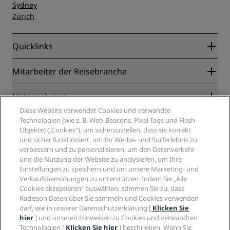
Sydney
Zürich
Quicklinks
Radisson Rewards
Mitarbeiter der Reisebranche
Online-Bestpreisgarantie
Blog
Partner
Unternehmen
Reiseziele
Reisebüros
Diese Website verwendet Cookies und verwandte
Neue und aufstrebende Hotels
Radisson Hotel Group
Technologien (wie z. B. Web-Beacons, Pixel-Tags und Flash-
Rechtliches
Radisson Hotels APP
Objekte) („Cookies“), um sicherzustellen, dass sie korrekt
Medien
„Sports Approved“-Hotels
und sicher funktioniert, um Ihr Werbe- und Surferlebnis zu
Karriere RHG
Privacy Centre
Hilfe
Familienfreundliche Hotels
verbessern und zu personalisieren, um den Datenverkehr
Karriere PPHE
Rechtliche Hinweise
Gesundheit & Sicherheit
und die Nutzung der Website zu analysieren, um Ihre
Karrieren EHL
Radisson Rewards Geschäftsbedingungen
Einstellungen zu speichern und um unsere Marketing- und
Verbrauchermeldungen
The Club by RHG
Soziale Medien
Website-Nutzungsvereinbarung
Verkaufsbemühungen zu unterstützen. Indem Sie „Alle
Kontakt
Entwicklungsmöglichkeiten
Cookies akzeptieren“ auswählen, stimmen Sie zu, dass
Digitale Barrierefreiheit
FAQ
Marken von Radisson Hotels
Responsible Business – Unser Engagement
Radisson Daten über Sie sammeln und Cookies verwenden
Moderne Sklaverei – Erklärung
Inhaltsübersicht
darf, wie in unserer Datenschutzerklärung [
Klicken Sie
Einkauf
hier
] und unseren Hinweisen zu Cookies und verwandten
Technologien [
Klicken Sie hier
] beschrieben. Wenn Sie