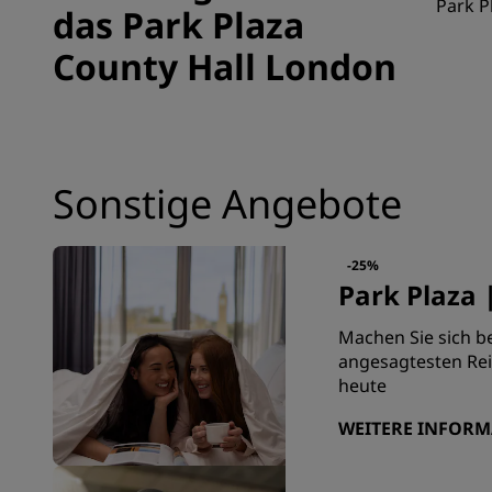
Park P
das Park Plaza
County Hall London
Sonstige Angebote
-25%
Park Plaza 
Machen Sie sich b
angesagtesten Rei
heute
WEITERE INFOR