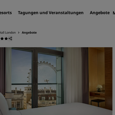
esorts
Tagungen und Veranstaltungen
Angebote
Hall London
Angebote
Finden Sie Ihr Hotel
Reiseziele
Resorts
Serviced Apartments
Flughafenhotels
Neue und geplante Hotels
Tagungen und
Veranstaltungen
Entdecken Sie Radisson Me