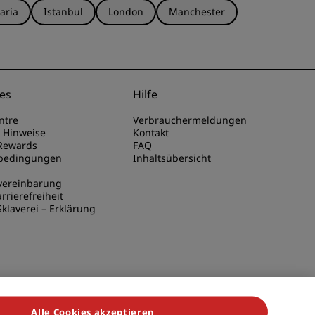
aria
Istanbul
London
Manchester
es
Hilfe
ntre
Verbrauchermeldungen
e Hinweise
Kontakt
Rewards
FAQ
sbedingungen
Inhaltsübersicht
vereinbarung
rrierefreiheit
klaverei – Erklärung
Alle Cookies akzeptieren