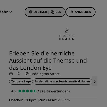
Mehr
DEUTSCH
|
USD
ANMELDEN
Radisson Rewards
Meine Buchungen
Hotelangebote
Unsere Angebote entdecken
Erleben Sie die herrliche
Bonus für die erste Buchung
Aussicht auf die Themse und
Deals of the Day
das London Eye
Im Voraus buchen
1 Addington Street
Unsere Angebote anzeigen
Zentrale Lage
In der Nähe von Touristenattraktionen
Stadtbli
Reisevorschläge
4.5
(1878 Bewertungen)
Familienfreundliche Hotels
Check-in
3:00pm
Zur Kasse
12:00pm
etings
Rad Pets