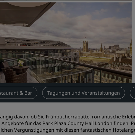
Einen Meetingraum buche
Fordern Sie ein Angebot a
Veranstaltungsorte
Branchenlösungen
Flüge suchen
Flüge suchen
Restaurants
Nach einem Restaurant su
staurant & Bar
Tagungen und Veranstaltungen
Digitale Services
ngig davon, ob Sie Frühbucherrabatte, romantische Erlebn
Radisson Hotels App
 Angebote für das Park Plaza County Hall London finden. P
lichen Vergünstigungen mit diesen fantastischen Hotelange