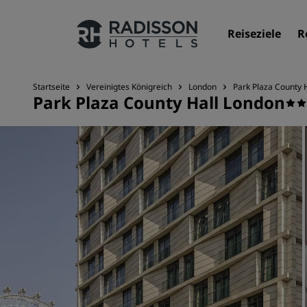
Reiseziele
R
Startseite
Vereinigtes Königreich
London
Park Plaza County 
Park Plaza County Hall London
Unsere Marken
Marken von Radisson Hotels