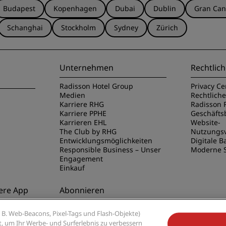
Budapest
Kopenhagen
Dubai
Dublin
Gran Can
Schanghai
Stockholm
Sydney
Zürich
Unternehmen
Rechtlich
Radisson Hotel Group
Privacy Ce
Medien
Rechtlich
Karriere RHG
Radisson 
Karriere PPHE
Geschäft
Karrieren EHL
Website-
The Club by RHG
Nutzungs
Entwicklungsmöglichkeiten
Digitale Ba
Responsible Business – Unser
Moderne S
Engagement
Einkauf
ere App
Abonnieren
disson Hotels
Verpassen Sie niemals unsere
B. Web-Beacons, Pixel-Tags und Flash-Objekte)
beliebtesten Angebote
ert, um Ihr Werbe- und Surferlebnis zu verbessern