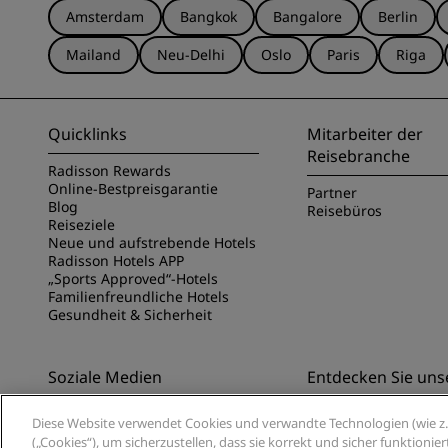
Amsterdam
Bangkok
Bangalore
Berlin
Mailand
Neu-Delhi
Oslo
Paris
Riga
Quicklinks
Mitarbeiter der
Reisebranche
Radisson Rewards
Online-Bestpreisgarantie
Partner
Blog
Reisebüros
Reiseziele
Neue und aufstrebende Hotels
Radisson Hotels APP
„Sports Approved“-Hotels
Familienfreundliche Hotels
Gesundheit & Sicherheit
Soziale Medien
Entdecken Sie uns
Marken von Radisson Hotels
Entdecken Sie die Ra
Diese Website verwendet Cookies und verwandte Technologien (wie z. 
App
(„Cookies“), um sicherzustellen, dass sie korrekt und sicher funktioni