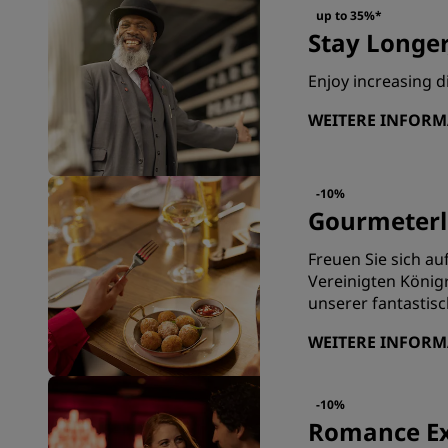
up to 35%*
Stay Longer
Enjoy increasing d
WEITERE INFOR
-10%
Gourmeterle
Freuen Sie sich au
Vereinigten König
unserer fantastis
WEITERE INFOR
-10%
Romance Ex