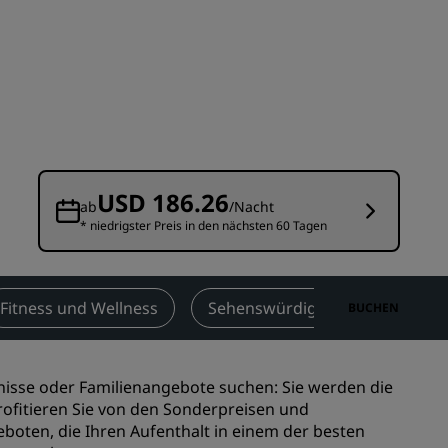
n
Hochzeitslocations
n
Nachhaltige Aufenthalte
Aufenthalte für Sportteams
Geschäftsreisender
Hotels im Stadtzentrum
Besuchen Sie unseren Blog
USD 186.26
ab
/Nacht
* niedrigster Preis in den nächsten 60 Tagen
Radisson Rewards
Entdecken Sie Radisson Rewards
chen
Vorteile
Fitness und Wellness
Sehenswürdigkeiten in der Näh
BUCHEN
So verwenden Sie Punkte
So sammeln Sie Punkte
isse oder Familienangebote suchen: Sie werden die
Bookers and Planners
rofitieren Sie von den Sonderpreisen und
boten, die Ihren Aufenthalt in einem der besten