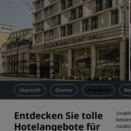
Verbundene Marken in China
ZUR GALERIE
Übersicht
Zimmer
Angebote
Re
Entdecken Sie tolle
Unabhä
besten
Hotelangebote für
zusätz