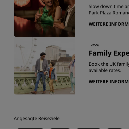
Slow down time an
Park Plaza Romanc
WEITERE INFOR
-25%
Family Expe
Book the UK family
available rates.
WEITERE INFOR
Angesagte Reiseziele