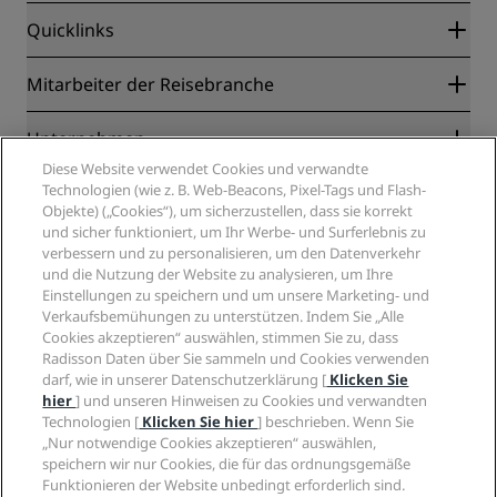
Quicklinks
Radisson Rewards
Mitarbeiter der Reisebranche
Online-Bestpreisgarantie
Blog
Partner
Unternehmen
Reiseziele
Reisebüros
Diese Website verwendet Cookies und verwandte
Neue und aufstrebende Hotels
Radisson Hotel Group
Technologien (wie z. B. Web-Beacons, Pixel-Tags und Flash-
Rechtliches
Radisson Hotels APP
Objekte) („Cookies“), um sicherzustellen, dass sie korrekt
Medien
„Sports Approved“-Hotels
und sicher funktioniert, um Ihr Werbe- und Surferlebnis zu
Karriere RHG
Privacy Centre
Hilfe
Familienfreundliche Hotels
verbessern und zu personalisieren, um den Datenverkehr
Karriere PPHE
Rechtliche Hinweise
Gesundheit & Sicherheit
und die Nutzung der Website zu analysieren, um Ihre
Karrieren EHL
Radisson Rewards Geschäftsbedingungen
Einstellungen zu speichern und um unsere Marketing- und
Verbrauchermeldungen
The Club by RHG
Soziale Medien
Website-Nutzungsvereinbarung
Verkaufsbemühungen zu unterstützen. Indem Sie „Alle
Kontakt
Entwicklungsmöglichkeiten
Cookies akzeptieren“ auswählen, stimmen Sie zu, dass
Digitale Barrierefreiheit
FAQ
Marken von Radisson Hotels
Responsible Business – Unser Engagement
Radisson Daten über Sie sammeln und Cookies verwenden
Moderne Sklaverei – Erklärung
Inhaltsübersicht
darf, wie in unserer Datenschutzerklärung [
Klicken Sie
Einkauf
hier
] und unseren Hinweisen zu Cookies und verwandten
Technologien [
Klicken Sie hier
] beschrieben. Wenn Sie
„Nur notwendige Cookies akzeptieren“ auswählen,
speichern wir nur Cookies, die für das ordnungsgemäße
Funktionieren der Website unbedingt erforderlich sind.