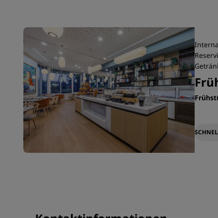
Interna
Reservi
Getränk
Frü
Frühs
SCHNEL