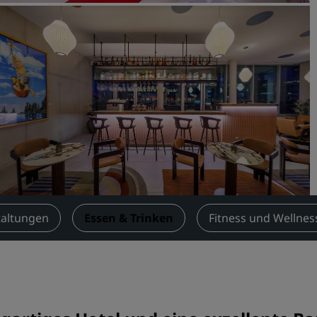
Einen Meetingraum buche
Fordern Sie ein Angebot a
Veranstaltungsorte
Branchenlösungen
Flüge suchen
Flüge suchen
Restaurants
Nach einem Restaurant su
taltungen
Essen & Trinken
Fitness und Wellnes
Digitale Services
Radisson Hotels App