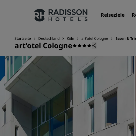
Reiseziele
R
Startseite
Deutschland
Köln
art'otel Cologne
Essen & Tr
art'otel Cologne
Unsere Marken
Marken von Radisson Hotels