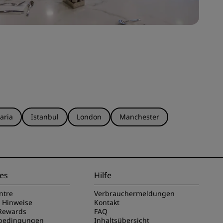
aria
Istanbul
London
Manchester
es
Hilfe
ntre
Verbrauchermeldungen
e Hinweise
Kontakt
Rewards
FAQ
sbedingungen
Inhaltsübersicht