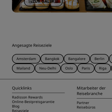
ZUR GALERIE
Angesagte Reiseziele
Amsterdam
Bangkok
Bangalore
Berlin
Mailand
Neu-Delhi
Oslo
Paris
Riga
Quicklinks
Mitarbeiter der
Reisebranche
Radisson Rewards
Online-Bestpreisgarantie
Partner
Blog
Reisebüros
Reiseziele