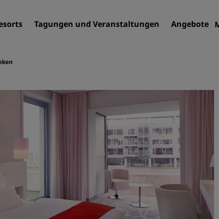
esorts
Tagungen und Veranstaltungen
Angebote
inken
Finden Sie Ihr Hotel
Reiseziele
Resorts
Serviced Apartments
Flughafenhotels
Neue und geplante Hotels
Tagungen und
Veranstaltungen
Entdecken Sie Radisson Me