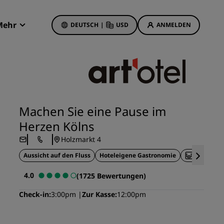
Mehr
DEUTSCH
|
USD
ANMELDEN
Radisson Rewards
Meine Buchungen
Hotelangebote
Unsere Angebote entdecken
Machen Sie eine Pause im
Bonus für die erste Buchung
Herzen Kölns
Deals of the Day
Holzmarkt 4
Im Voraus buchen
Aussicht auf den Fluss
Hoteleigene Gastronomie
Meetingr
Unsere Angebote anzeigen
4.0
(1725 Bewertungen)
Reisevorschläge
Check-in
3:00pm
Zur Kasse
12:00pm
Familienfreundliche Hotels
etings
Rad Pets