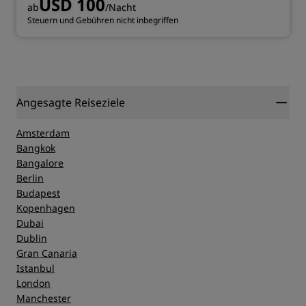
USD 100
ab
/Nacht
Steuern und Gebühren nicht inbegriffen
Angesagte Reiseziele
Amsterdam
Bangkok
Bangalore
Berlin
Budapest
Kopenhagen
Dubai
Dublin
Gran Canaria
Istanbul
London
Manchester