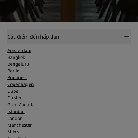
Các điểm đến hấp dẫn
Amsterdam
Bangkok
Bengaluru
Berlin
Budapest
Copenhagen
Dubai
Dublin
Gran Canaria
Istanbul
London
Manchester
Milan