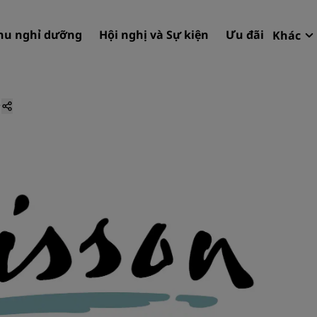
hu nghỉ dưỡng
Hội nghị và Sự kiện
Ưu đãi
Khác
Rad
Đặt 
Tìm khách sạn của bạn
Điểm đến
Khu nghỉ dưỡng
Căn hộ dịch vụ
Khách sạn sân bay
Khách sạn mới & sắp ra mắ
Hội nghị và Sự kiện
Khám phá Radisson Meeti
Đặt chỗ cuộc họp