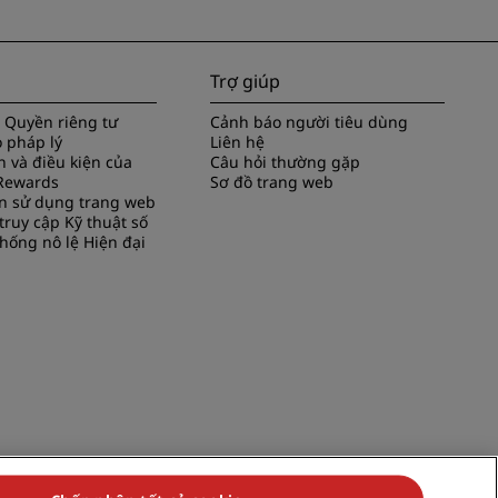
Trợ giúp
 Quyền riêng tư
Cảnh báo người tiêu dùng
 pháp lý
Liên hệ
 và điều kiện của
Câu hỏi thường gặp
Rewards
Sơ đồ trang web
n sử dụng trang web
ruy cập Kỹ thuật số
hống nô lệ Hiện đại