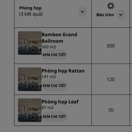
Phòng họp
(3 kết quả)
Bàn tròn
Bamboo Grand
Ballroom
500
560 m2
XEM CHI TIẾT
Phòng họp Rattan
141 m2
120
XEM CHI TIẾT
Phòng họp Leaf
87 m2
70
XEM CHI TIẾT