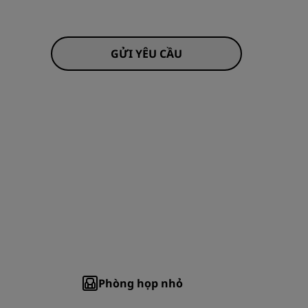
THAM GIA
GỬI YÊU CẦU
Phòng họp nhỏ