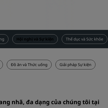
Yêu cầu báo giá
Điểm đến sự kiện
Giải pháp ngành
Tìm chuyến bay
ng
Hội nghị và Sự kiện
Thể dục và Sức khỏe
Tìm chuyến bay
Ăn uống
Đồ ăn và Thức uống
Giải pháp Sự kiện
Tìm nhà hàng
Dịch vụ số
Ứng dụng Radisson Hotels
ng nhã, đa dạng của chúng tôi tại