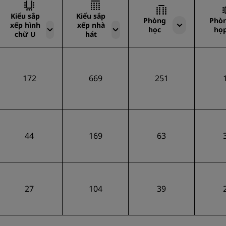
Kiểu sắp
Kiểu sắp
Phòng
Phò
xếp hình
xếp nhà
học
họ
chữ U
hát
172
669
251
44
169
63
27
104
39