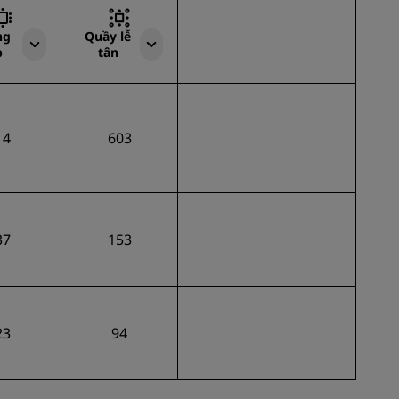
ng
Quầy lễ
p
tân
14
603
37
153
23
94