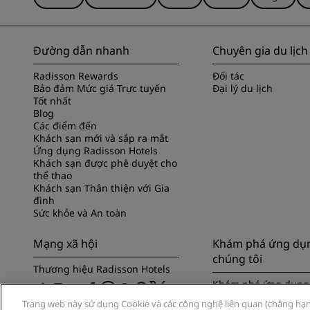
Đường dẫn nhanh
Chuyên gia du lịch
Radisson Rewards
Đối tác
Bảo đảm Mức giá Trực tuyến
Đại lý du lịch
Tốt nhất
Blog
Các điểm đến
Khách sạn mới và sắp ra mắt
Ứng dụng Radisson Hotels
Khách sạn được phê duyệt cho
thể thao
Khách sạn Thân thiện với Gia
đình
Sức khỏe và An toàn
Mạng xã hội
Khám phá ứng dụ
chúng tôi
Thương hiệu Radisson Hotels
Khám phá ứng dụng
Hotels
Trang web này sử dụng Cookie và các công nghệ liên quan (chẳng hạn