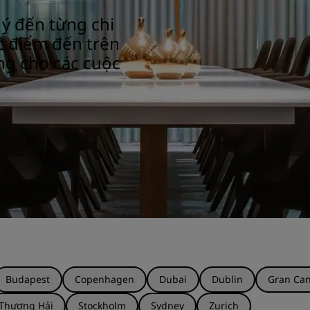
 ý đến từng chi
các điểm đến trên
ng cho các cuộc
Budapest
Copenhagen
Dubai
Dublin
Gran Can
Thượng Hải
Stockholm
Sydney
Zurich