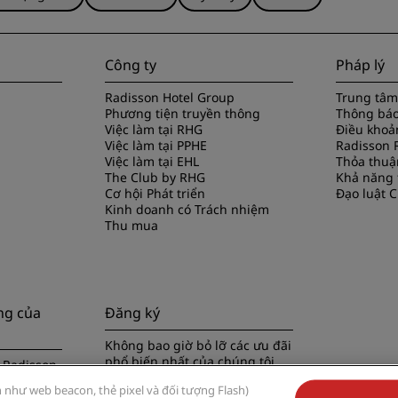
Công ty
Pháp lý
Radisson Hotel Group
Trung tâm
Phương tiện truyền thông
Thông báo
Việc làm tại RHG
Điều khoản
Việc làm tại PPHE
Radisson 
Việc làm tại EHL
Thỏa thuậ
The Club by RHG
Khả năng t
Cơ hội Phát triển
Đạo luật C
Kinh doanh có Trách nhiệm
Thu mua
ng của
Đăng ký
Không bao giờ bỏ lỡ các ưu đãi
phổ biến nhất của chúng tôi
 Radisson
 như web beacon, thẻ pixel và đối tượng Flash)