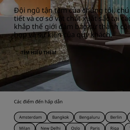
Đội ngũ tận tâm của chúng tôi, chú
tiết và cơ sở vật chất xuất sắc tại 
khắp thế giới đảm bảo sự thành cô
họp và sự kiện của quý khách.
TÌM HIỂU THÊM
Các điểm đến hấp dẫn
Amsterdam
Bangkok
Bengaluru
Berlin
Milan
New Delhi
Oslo
Paris
Riga