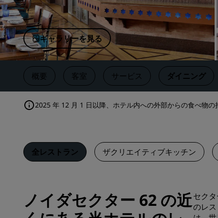
中国の関連ブランド
ギャラリーを見る
概要
客室
サービス
ダイニング
2025 年 12 月 1 日以降、ホテル内への外部からの食
全レストラン
ザクリエイティブキッチン
ノイダセクター 62 の近
セクタ
のレス
は、世