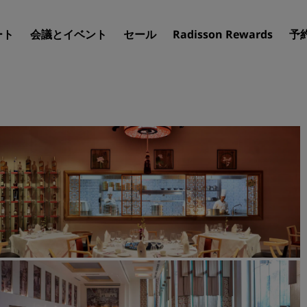
ート
会議とイベント
セール
Radisson Rewards
予
ホテルを見つけましょう
目的地
リゾート
サービス付きアパートメン
エアポートホテル
新規オープンおよびオープ
のホテル
Radisson Meetings
Radisson Meetings をご