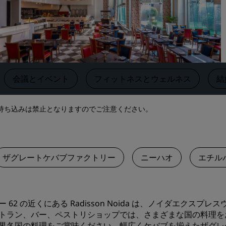
す
会議スペースを予約します
見積もりを依頼する
イベントの目的地
業界ソリューション
‌会議とイベント
‌フィットネスとウェルネス
結
フライトを検索
べ物の持ち込みは禁止となりますのでご注意ください。
フライトを検索
ダイニング
ザグレートケバブファクトリー
ニーハオ
エチル
レストランを探す
デジタルサービス
ー 62 の近くにある Radisson Noida は、ノイダエクス
Radisson Hotels アプリ
トラン、バー、ペストリショップでは、さまざまな国の料理を
界各国の料理をご賞味ください。幅広くケバブを揃えたザグレ