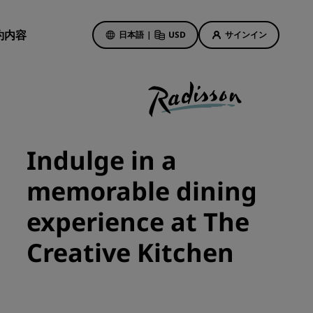
約内容
日本語
|
USD
サインイン
ホテルのセール
お得なセール情報をご確認くださ
Indulge in a
い
初回限定の予約特典
memorable dining
ト
本日のセール
experience at The
事前にご予約ください
ン予定
パッケージをご覧ください
Creative Kitchen
旅のアイデア
紹介しま
ご家族連れに優しいホテル