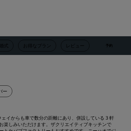
Rad Pets
ウェディング会場
持続可能な滞在
スポーツチームのご滞在
出張者
婚式
お得なプラン
レビュー
近隣のアトラ
予約
市内中心部にあるホテル
ブログをご覧ください
Radisson Rewards
プログラムを見つける
バー
特典
ポイントの使用方法
ポイントを獲得する方法
プレスウェイからも車で数分の距離にあり、併設している 3 軒
Bookers and Planners
お楽しみいただけます。ザクリエイティブキッチンで
ートケバブファクトリーもおすすめです。ニーハオでジ