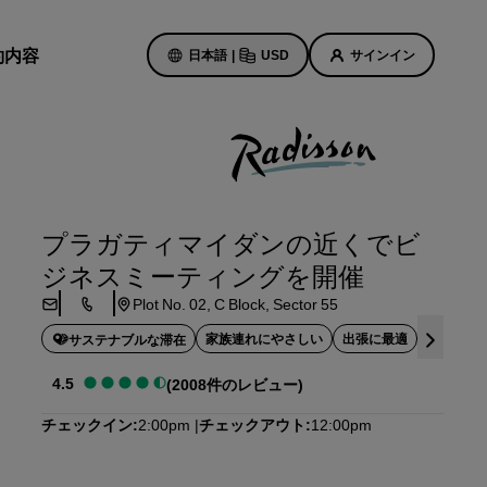
約内容
日本語
|
USD
サインイン
ホテルのセール
お得なセール情報をご確認くださ
プラガティマイダンの近くでビ
い
ジネスミーティングを開催
初回限定の予約特典
ト
Plot No. 02, C Block, Sector 55
本日のセール
事前にご予約ください
家族連れにやさしい
出張に最適
理想のウ
サステナブルな滞在
ン予定
パッケージをご覧ください
4.5
(2008件のレビュー)
チェックイン
2:00pm
チェックアウト
12:00pm
旅のアイデア
紹介します
ご家族連れに優しいホテル