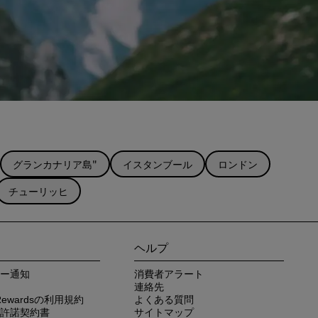
グランカナリア島"
イスタンブール
ロンドン
チューリッヒ
ヘルプ
ー通知
消費者アラート
連絡先
n Rewardsの利用規約
よくある質問
許諾契約書
サイトマップ