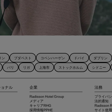
リン
ブダペスト
コペンハーゲン
ドバイ
ダブリン
パリ
リガ
上海市
ストックホルム
シドニー
ショナル
企業
法務
Radisson Hotel Group
プライバシ
メディア
法的通知
キャリアRHG
Radisso
採用情報PPHE
サイト使用