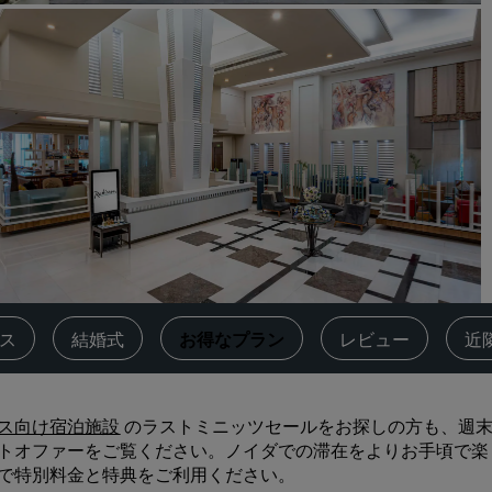
会議スペースを予約します
見積もりを依頼する
イベントの目的地
業界ソリューション
フライトを検索
フライトを検索
ダイニング
レストランを探す
ネス
結婚式
お得なプラン
レビュー
近
デジタルサービス
ス向け宿泊施設
のラストミニッツセールをお探しの方も、週末の休暇
Radisson Hotels アプリ
トオファーをご覧ください。ノイダでの滞在をよりお手頃で楽
で特別料金と特典をご利用ください。