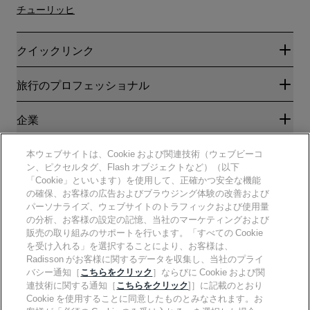
チューリッヒ
クイックリンク
Radisson Rewards
旅行のプロフェッショナル
ベストオンライン料金保証
ブログ
パートナー
企業
目的地
旅行代理店
新規および今後予定されているホテル
Radisson Hotel Group
法務
本ウェブサイトは、Cookie および関連技術（ウェブビーコ
ラディソンホテルアプリ
メディア
ン、ピクセルタグ、Flash オブジェクトなど）（以下
スポーツ認定ホテル
「Cookie」といいます）を使用して、正確かつ安全な機能
キャリアRHG
プライバシー通知
ヘルプ
ファミリーフレンドリーホテル
の確保、お客様の広告およびブラウジング体験の改善および
採用情報PPHE
法的通知
健康と安全
パーソナライズ、ウェブサイトのトラフィックおよび使用量
採用情報EHL
Radisson Rewardsの利用規約
消費者アラート
の分析、お客様の設定の記憶、当社のマーケティングおよび
The Club by RHG
ソーシャルメディア
サイト使用許諾契約書
販売の取り組みのサポートを行います。「すべての Cookie
連絡先
能力開発の機会
デジタルアクセシビリティ
を受け入れる」を選択することにより、お客様は、
よくある質問
責任あるビジネス
Radisson Hotels ブランド
Radisson がお客様に関するデータを収集し、当社のプライ
現代奴隷制に関する声明
サイトマップ
調達
バシー通知［
こちらをクリック
］ならびに Cookie および関
連技術に関する通知［
こちらをクリック
]］に記載のとおり
Cookie を使用することに同意したものとみなされます。お