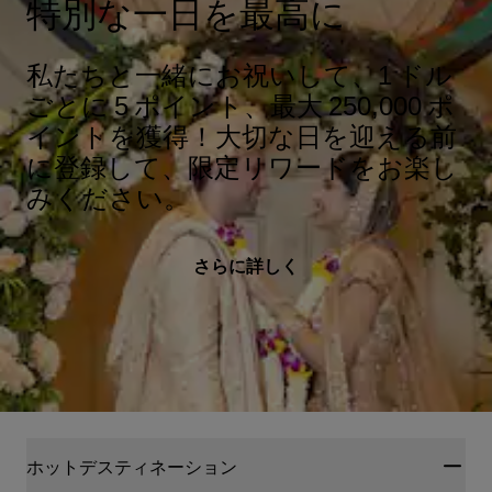
特別な一日を最高に
私たちと一緒にお祝いして、1 ドル
ごとに 5 ポイント、最大 250,000 ポ
イントを獲得！大切な日を迎える前
に登録して、限定リワードをお楽し
みください。
さらに詳しく
ホットデスティネーション