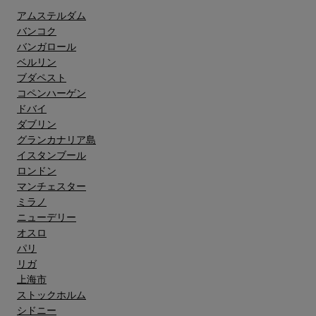
アムステルダム
バンコク
バンガロール
ベルリン
ブダペスト
コペンハーゲン
ドバイ
ダブリン
グランカナリア島"
イスタンブール
ロンドン
マンチェスター
ミラノ
ニューデリー
オスロ
パリ
リガ
上海市
ストックホルム
シドニー