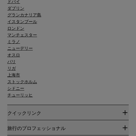
ドバイ
ダブリン
グランカナリア島"
イスタンブール
ロンドン
マンチェスター
ミラノ
ニューデリー
オスロ
パリ
リガ
上海市
ストックホルム
シドニー
チューリッヒ
クイックリンク
Radisson Rewards
旅行のプロフェッショナル
ベストオンライン料金保証