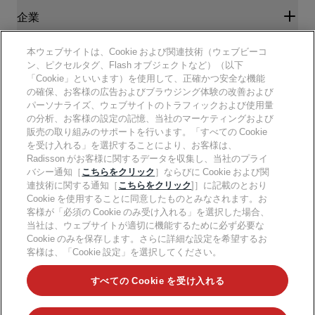
ブログ
パートナー
企業
目的地
旅行代理店
新規および今後予定されているホテル
Radisson Hotel Group
法務
本ウェブサイトは、Cookie および関連技術（ウェブビーコ
ラディソンホテルアプリ
メディア
ン、ピクセルタグ、Flash オブジェクトなど）（以下
スポーツ認定ホテル
「Cookie」といいます）を使用して、正確かつ安全な機能
キャリアRHG
プライバシー通知
ヘルプ
ファミリーフレンドリーホテル
の確保、お客様の広告およびブラウジング体験の改善および
採用情報PPHE
法的通知
健康と安全
パーソナライズ、ウェブサイトのトラフィックおよび使用量
採用情報EHL
Radisson Rewardsの利用規約
消費者アラート
の分析、お客様の設定の記憶、当社のマーケティングおよび
The Club by RHG
ソーシャルメディア
サイト使用許諾契約書
販売の取り組みのサポートを行います。「すべての Cookie
連絡先
能力開発の機会
デジタルアクセシビリティ
を受け入れる」を選択することにより、お客様は、
よくある質問
責任あるビジネス
Radisson Hotels ブランド
Radisson がお客様に関するデータを収集し、当社のプライ
現代奴隷制に関する声明
サイトマップ
調達
バシー通知［
こちらをクリック
］ならびに Cookie および関
連技術に関する通知［
こちらをクリック
]］に記載のとおり
Cookie を使用することに同意したものとみなされます。お
客様が「必須の Cookie のみ受け入れる」を選択した場合、
当社は、ウェブサイトが適切に機能するために必ず必要な
Cookie のみを保存します。さらに詳細な設定を希望するお
客様は、「Cookie 設定」を選択してください。
人気のお得な情報をお見逃しなく
すべての Cookie を受け入れる