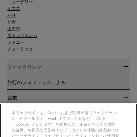
ニューデリー
オスロ
パリ
リガ
上海市
ストックホルム
シドニー
チューリッヒ
クイックリンク
Radisson Rewards
旅行のプロフェッショナル
ベストオンライン料金保証
ブログ
パートナー
企業
目的地
旅行代理店
新規および今後予定されているホテル
Radisson Hotel Group
法務
本ウェブサイトは、Cookie および関連技術（ウェブビーコ
ラディソンホテルアプリ
メディア
ン、ピクセルタグ、Flash オブジェクトなど）（以下
スポーツ認定ホテル
「Cookie」といいます）を使用して、正確かつ安全な機能
キャリアRHG
プライバシー通知
ヘルプ
ファミリーフレンドリーホテル
の確保、お客様の広告およびブラウジング体験の改善および
採用情報PPHE
法的通知
健康と安全
パーソナライズ、ウェブサイトのトラフィックおよび使用量