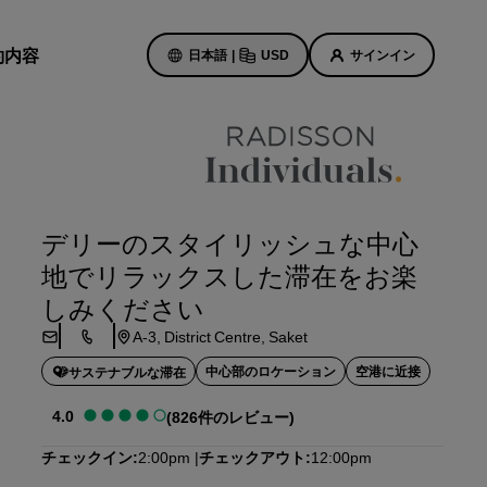
約内容
日本語
|
USD
サインイン
ホテルのセール
お得なセール情報をご確認くださ
デリーのスタイリッシュな中心
い
地でリラックスした滞在をお楽
初回限定の予約特典
ト
しみください
本日のセール
A-3, District Centre, Saket
事前にご予約ください
ン予定
パッケージをご覧ください
中心部のロケーション
空港に近接
サステナブルな滞在
4.0
(826件のレビュー)
旅のアイデア
チェックイン
2:00pm
チェックアウト
12:00pm
紹介します
ご家族連れに優しいホテル