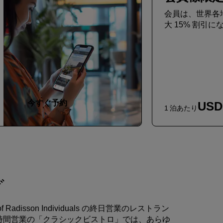
会員は、世界各
大 15% 割引
今すぐ予約
USD 
1 泊あたり
グ
ber of Radisson Individuals の終日営業のレストラン
 時間営業の「クラシックビストロ」では、あらゆ