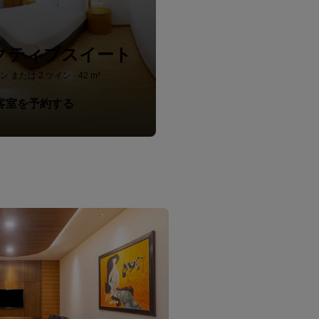
クティブスイート
ン または 2 ツイン · 42 m²
客室を予約する