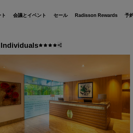
ート
会議とイベント
セール
Radisson Rewards
予
 Individuals
ホテルを見つけましょう
目的地
リゾート
サービス付きアパートメン
エアポートホテル
新規オープンおよびオープ
のホテル
Radisson Meetings
Radisson Meetings をご