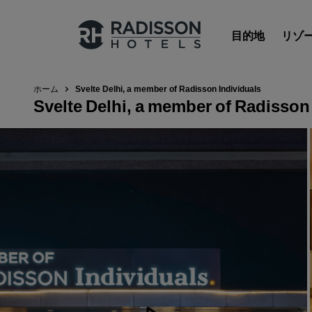
目的地
リゾ
ホーム
Svelte Delhi, a member of Radisson Individuals
Svelte Delhi, a member of Radisson
Radisson Hotels のブランド
Radisson Hotels ブランド