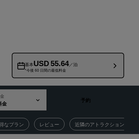
Rad Pets
ウェディング会場
持続可能な滞在
スポーツチームのご滞在
出張者
市内中心部にあるホテル
USD 55.64
ブログをご覧ください
基本
／泊
*今後 60 日間の最低料金
Radisson Rewards
プログラムを見つける
金
予約
特典
料金
ポイントの使用方法
ポイントを獲得する方法
得なプラン
レビュー
近隣のアトラクション
Bookers and Planners