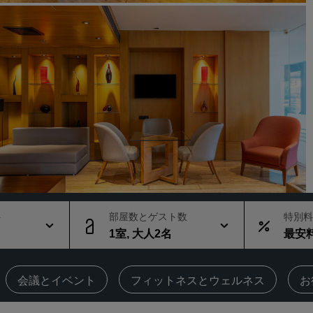
会議スペースを予約します
見積もりを依頼する
イベントの目的地
業界ソリューション
フライトを検索
フライトを検索
ダイニング
レストランを探す
ト
部屋数とゲスト数
特別料
1室, 大人2名
最安
デジタルサービス
Radisson Hotels アプリ
‌会議とイベント
‌フィットネスとウェルネス
お