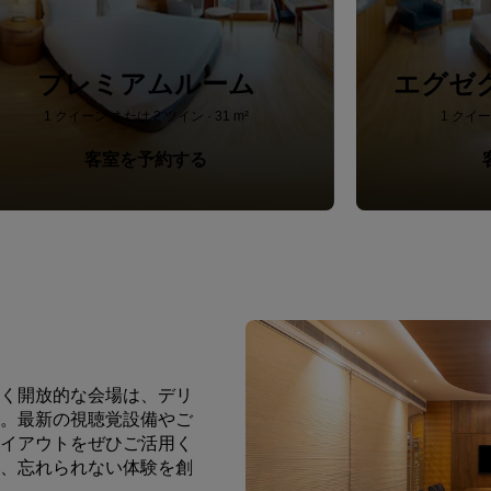
プレミアムルーム
エグゼ
1 クイーン または 2 ツイン · 31 m²
1 クイー
客室を予約する
く開放的な会場は、デリ
。最新の視聴覚設備やご
イアウトをぜひご活用く
、忘れられない体験を創