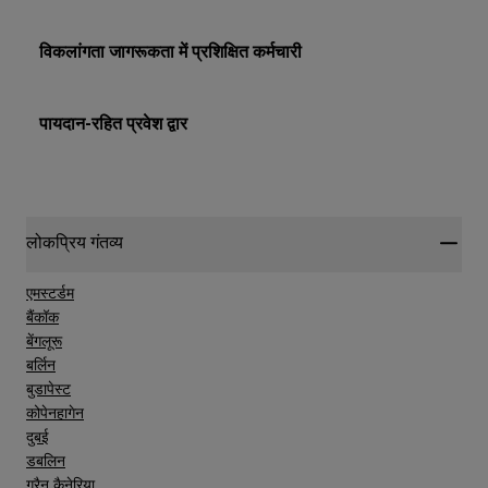
विकलांगता जागरूकता में प्रशिक्षित कर्मचारी
पायदान-रहित प्रवेश द्वार
लोकप्रिय गंतव्य
एमस्टर्डम
बैंकॉक
बेंगलूरू
बर्लिन
बुडापेस्ट
कोपेनहागेन
दुबई
डबलिन
ग्रैन कैनेरिया