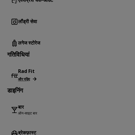
एक्सप्रेस चेक-आउट
लॉंड्री सेवा
लगेज स्टोरेज
गतिविधियां
Rad Fit
और पढ़िए
डाइनिंग
बार
ऑन-साइट बार
ब्रेकफ़ास्ट