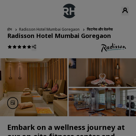
होम
Radisson Hotel Mumbai Goregaon
फिटनेस और वेलनेस
Radisson Hotel Mumbai Goregaon
Embark on a wellness journey at