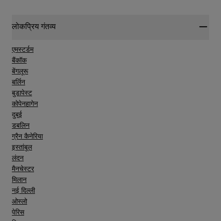
लोकप्रिय गंतव्य
एमस्टर्डम
बैंकॉक
बेंगलूरू
बर्लिन
बुडापेस्ट
कोपेनहागेन
दुबई
डबलिन
ग्रैन कैनेरिया
इस्तांबूल
लंदन
मैनचेस्टर
मिलान
नई दिल्ली
ओस्लो
पेरिस