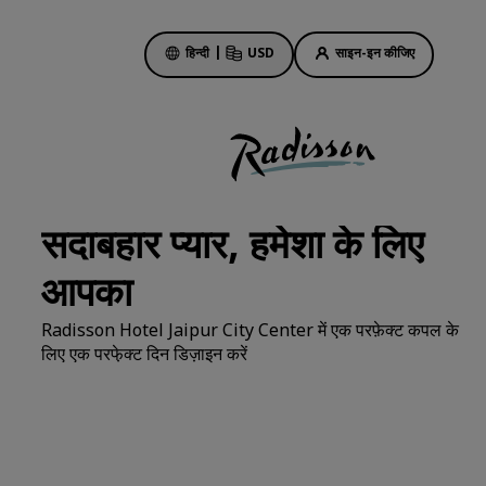
हिन्दी
|
USD
साइन-इन कीजिए
होटल की डील
हमारी डील के बारे में जानें
सदाबहार प्यार, हमेशा के लिए
पहली बार का मजा कुछ और ही होता है
आपका
दिन की सबसे अच्छी डील
पहले से बुकिंग करें
Radisson Hotel Jaipur City Center में एक परफ़ेक्ट कपल के
हमारे पैकेज देखें
लिए एक परफे़क्ट दिन डिज़ाइन करें
ट्रैवल के आइडिए
ें
परिवार के लिए अनुकूल होटल
Rad Pets