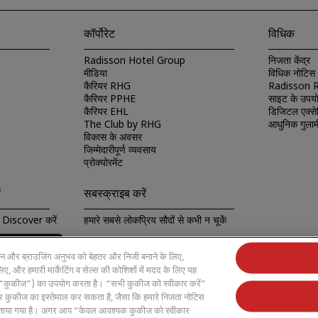
कॉर्पोरेट
विधिक
Radisson Hotel Group
निजता केंद्र
मीडिया
विधिक नोटिस
कैरियर RHG
Radisson Re
कैरियर PPHE
साइट के उपयो
कैरियर EHL
डिजिटल एक्से
The Club by RHG
आधुनिक गुलामी
विकास के अवसर
जिम्मेदारीपूर्ण व्यवसाय
प्रोक्योरमेंट
ं
सबस्क्राइब करें
Discover करें
हमारे सबसे लोकप्रिय सौदों से कभी न चूकें
ापन और ब्राउजिंग अनुभव को बेहतर और निजी बनाने के लिए,
, और हमारी मार्केटिंग व सेल्स की कोशिशों में मदद के लिए यह
) (“कुकीज”) का उपयोग करता है। “सभी कुकीज को स्वीकार करें”
 कुकीज का इस्तेमाल कर सकता है, जैसा कि हमारे निजता नोटिस
ं बताया गया है। अगर आप “केवल आवश्यक कुकीज को स्वीकार