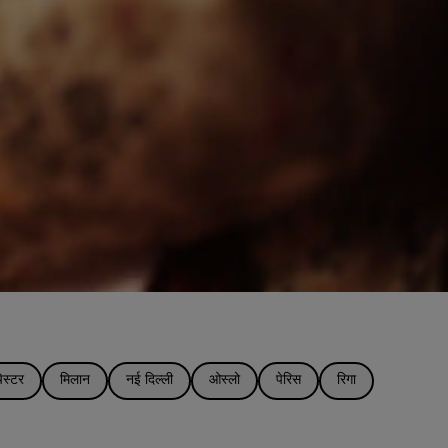
ेस्टर
मिलान
नई दिल्ली
ओस्लो
पेरिस
रिगा