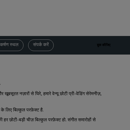
विवाह स्थल
लंबे समय तक ठहरना
स्पोर्ट टीमों का रहना
बिजनेस यात्री
सिटी सेंटर होटल
कर्षण स्थल
संपर्क करें
बुक कीजिए
हमारा ब्लॉग देखें
Radisson Rewards
Radisson Rewards को जानें
लाभ
रत नज़ारों से घिरे, हमारे वेन्यू छोटी प्री-वेडिंग सेरेमनीज़,
पॉइंटों का उपयोग कैसे करें
पॉइंट कैसे पाएँ
े लिए बिल्कुल परफ़ेक्ट है.
Bookers and Planners
ी हर छोटी-बड़ी चीज़ बिल्कुल परफ़ेक्ट हो. संगीत समारोहों से