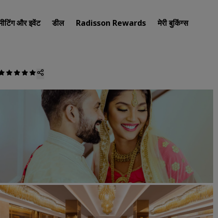
मीटिंग और इवेंट
डील
Radisson Rewards
मेरी बुकिंग्स
अपना होटल खोजें
गंतव्य
रिज़ॉर्ट
सर्विस्ड अपार्टमेंट
एयरपोर्ट होटल
नए और जल्दी शुरू होने वाले होटल
मीटिंग और इवेंट
Radisson Meetings की खोज कर
मीटिंग की जगह बुक करें