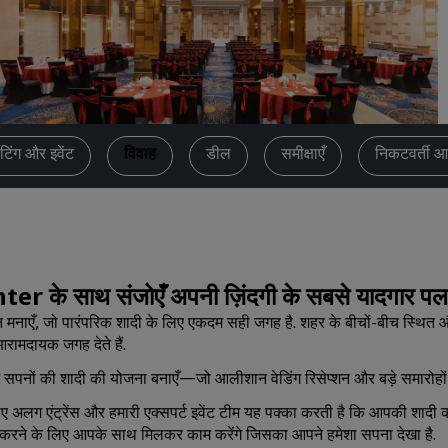
कोट का अनुरोध करें
इवेंट के डेस्टिनेशन
उद्योगों के लिए समाधान
फ्लाइट्स खोजें
टिंग और इवेंट
विवाह
डील
समीक्षाएँ
निकटवर्ती आ
फ्लाइट्स खोजें
डाइनिंग
किसी रेस्टोरेंट को खोजें
के साथ संजोएँ अपनी ज़िंदगी के सबसे यादगार पल
 जो पारंपरिक शादी के लिए एकदम सही जगह है. शहर के बीचों-बीच स्थित और खूबसू
डिजिटल सेवाएं
आरामदायक जगह देते हैं.
Radisson Hotels ऐप
ने सपनों की शादी की योजना बनाएँ—जो आलीशान वेडिंग रिसेप्शन और बड़े समारोहों क
े लिए अलग एंट्रेंस और हमारी एक्सपर्ट इवेंट टीम यह पक्का करती है कि आपकी शादी क
करने के लिए आपके साथ मिलकर काम करेंगे जिसका आपने हमेशा सपना देखा है.