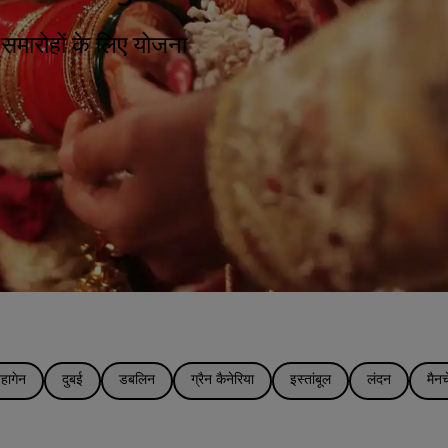
समारोहों के लिए योजना
हागेन
दुबई
डबलिन
ग्रैन कैनेरिया
इस्तांबूल
लंदन
मैनच