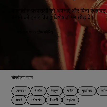
कालातीत परंपराओं को अपनाएं और बिना रुकावट 
बनाने को हमारे विवाह विशेषज्ञों पर छोड़ दें।
प्रस्ताव का अनुरोध कीजिए
लोकप्रिय गंतव्य
एमस्टर्डम
बैंकॉक
बेंगलूरू
बर्लिन
बुडापेस्ट
कोपेन
शंघाई
स्टॉकहोम
सिडनी
ज्युरिख