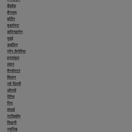
बैंकॉक
बेंगलूरू
बर्लिन
बुडापेस्ट
कोपेनहागेन
दुबई
डबलिन
ग्रैन कैनेरिया
इस्तांबूल
लंदन
मैनचेस्टर
मिलान
नई दिल्ली
ओस्लो
पेरिस
रिगा
शंघाई
स्टॉकहोम
सिडनी
ज्युरिख