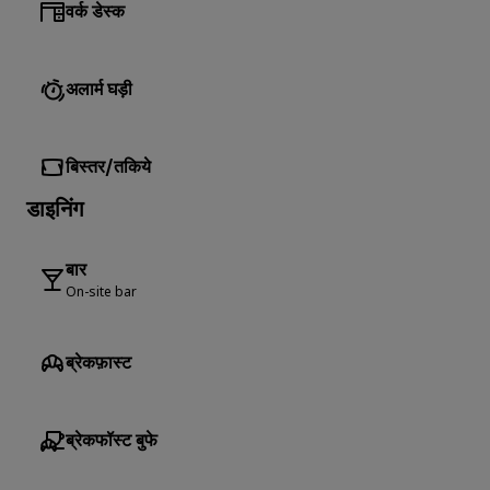
वर्क डेस्क
अलार्म घड़ी
बिस्तर/तकिये
डाइनिंग
बार
On-site bar
ब्रेकफ़ास्ट
ब्रेकफॉस्ट बुफे