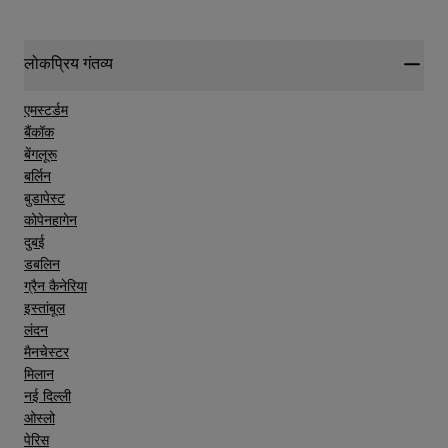
लोकप्रिय गंतव्य
एमस्टर्डम
बैंकॉक
बेंगलूरू
बर्लिन
बुडापेस्ट
कोपेनहागेन
दुबई
डबलिन
ग्रैन कैनेरिया
इस्तांबूल
लंदन
मैनचेस्टर
मिलान
नई दिल्ली
ओस्लो
पेरिस