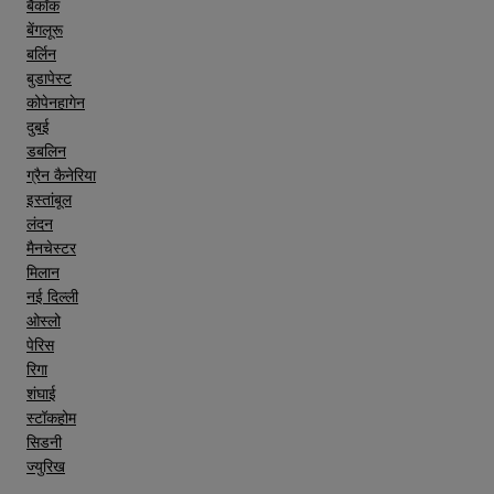
बैंकॉक
बेंगलूरू
बर्लिन
बुडापेस्ट
कोपेनहागेन
दुबई
डबलिन
ग्रैन कैनेरिया
इस्तांबूल
लंदन
मैनचेस्टर
मिलान
नई दिल्ली
ओस्लो
पेरिस
रिगा
शंघाई
स्टॉकहोम
सिडनी
ज्युरिख