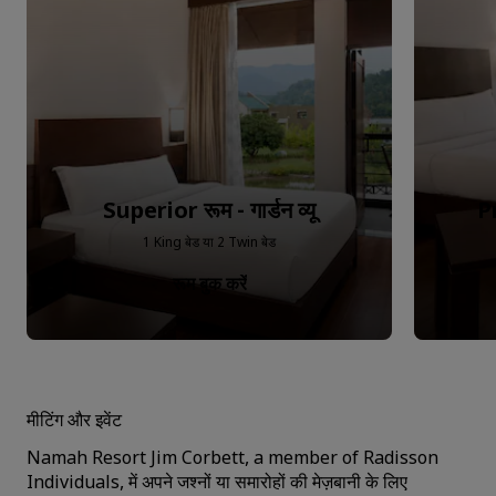
Superior रूम - गार्डन व्यू
Pr
1 King बेड या 2 Twin बेड
रूम बुक करें
मीटिंग और इवेंट
Namah Resort Jim Corbett, a member of Radisson
Individuals, में अपने जश्नों या समारोहों की मेज़बानी के लिए