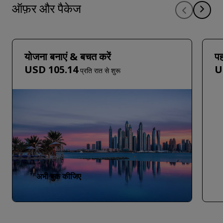
ऑफ़र और पैकेज
योजना बनाएं & बचत करें
पह
USD 105.14
U
प्रति रात से शुरू
अभी बुक कीजिए