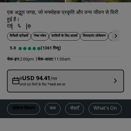
एक अद्भुत जगह, जो मनमोहक प्रकृति और वन्य जीवन से घिरी
हुई है।
फैमिली फ्रेंडली
नेचर स्‍केप
शादियों के लिए आदर्श
रिवरफ्रंट लोकेशन
वॉक-इन उपल
5.0
(1361 रिव्यू)
चेक-इन
2:00pm
चेक-आउट
11:00am
USD 94.41
से
/रात
अगले 60 दिनों के लिए *सबसे कम दर
संक्षिप्त विवरण
रूम
सेवाएँ
What's On