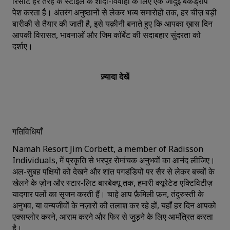
रिसॉर्ट हर तरह के स्‍टाइल के शादी-विवाहों के लिए एक जादुई बैकड्रॉप
पेश करता है। अंतरंग अनुष्ठानों से लेकर भव्य समारोहों तक, हर चीज़ बड़ी
बारीकी से तैयार की जाती है, इसे यक़ीनी बनाते हुए कि आपका ख़ास दिन
आपकी विरासत, भावनाओं और जिम कॉर्बेट की सदाबहार सुंदरता को
दर्शाए।
ज़्यादा देखें
गतिविधियाँ
Namah Resort Jim Corbett, a member of Radisson
Individuals, में प्रकृति से भरपूर रोमांचक अनुभवों का आनंद लीजिए।
अल-सुबह पक्षि‍यों को देखने और शांत पगडंडियों पर सैर से लेकर बच्चों के
खेलने के ज़ोन और स्‍टार-लिट बारबेक्यू तक, हमारी क्यूरेटेड एक्टिविटीज़
यादगार पलों का सृजन करती हैं। चाहे आप फ़ैमिली फ़न, तंदुरुस्‍ती के
अनुभव, या वन्यजीवों के नज़ारों की तलाश कर रहे हों, यहॉं हर दिन आपको
एक्‍सप्‍लोर करने, आराम करने और फिर से जुड़ने के लिए आमंत्रित करता
है।