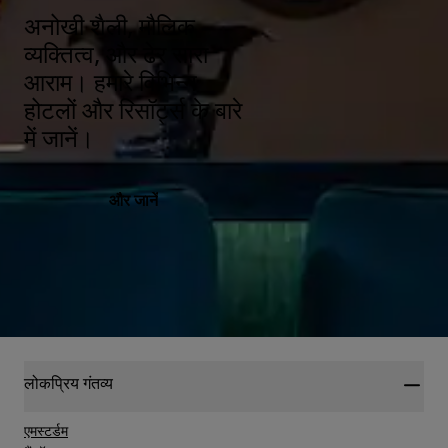
अनोखी शैली, मौलिक
व्यक्तित्व, और ढेर सारा
आराम। हमारे विभिन्न
होटलों और रिसॉर्ट्स के बारे
में जानें।
और जानें
लोकप्रिय गंतव्य
एमस्टर्डम