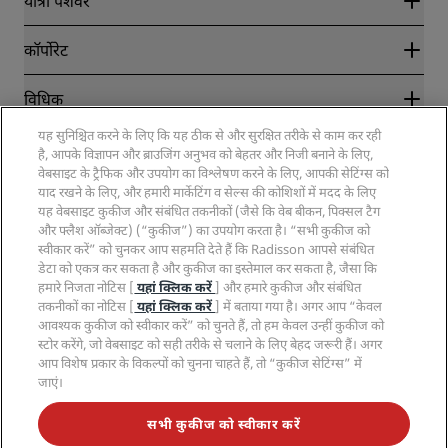
यात्रा पेशेवर
सर्वोत्तम ऑनलाइन रेट की गारंटी
Blog
साझेदार
कॉर्पोरेट
गंतव्य
यात्रा एजेंट
नए और आगामी होटल
Radisson Hotel Group
विधिक
Radisson Hotels ऐप
मीडिया
स्पोर्ट्स के लिए स्वीकृत होटल
यह सुनिश्चित करने के लिए कि यह ठीक से और सुरक्षित तरीके से काम कर रही
कैरियर RHG
निजता केंद्र
मदद
परिवारों के लिए अनुकूल होटल
है, आपके विज्ञापन और ब्राउजिंग अनुभव को बेहतर और निजी बनाने के लिए,
कैरियर PPHE
विधिक नोटिस
स्वास्थ्य और सुरक्षा
वेबसाइट के ट्रैफिक और उपयोग का विश्लेषण करने के लिए, आपकी सेटिंग्स को
कैरियर EHL
Radisson Rewards के नियम और शर्तें
उपभोक्ता एलर्ट्स
याद रखने के लिए, और हमारी मार्केटिंग व सेल्स की कोशिशों में मदद के लिए
The Club by RHG
सोशल मीडिया
साइट के उपयोग के लिए समझौता
यह वेबसाइट कुकीज और संबंधित तकनीकों (जैसे कि वेब बीकन, पिक्सल टैग
संपर्क करें
विकास के अवसर
और फ्लैश ऑब्जेक्ट) (“कुकीज”) का उपयोग करता है। “सभी कुकीज को
डिजिटल एक्सेसिबिलिटी
अक्सर पूछे जाने वाले प्रश्न
Radisson Hotels ब्रांड्स
जिम्मेदारीपूर्ण व्यवसाय
स्वीकार करें” को चुनकर आप सहमति देते हैं कि Radisson आपसे संबंधित
आधुनिक गुलामी वक्तव्य
साइटमैप
डेटा को एकत्र कर सकता है और कुकीज का इस्तेमाल कर सकता है, जैसा कि
प्रोक्योरमेंट
हमारे निजता नोटिस [
यहां क्लिक करें
] और हमारे कुकीज और संबंधित
तकनीकों का नोटिस [
यहां क्लिक करें
] में बताया गया है। अगर आप “केवल
आवश्यक कुकीज को स्वीकार करें” को चुनते हैं, तो हम केवल उन्हीं कुकीज को
स्टोर करेंगे, जो वेबसाइट को सही तरीके से चलाने के लिए बेहद जरूरी हैं। अगर
आप विशेष प्रकार के विकल्पों को चुनना चाहते हैं, तो “कुकीज सेटिंग्स” में
जाएं।
हमारे सबसे लोकप्रिय सौदों से कभी न चूकें
सभी कुकीज को स्वीकार करें