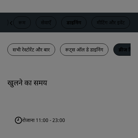
रण
रूम
सेवाएँ
डाइनिंग
मीटिंग और इवेंट
सभी रेस्टोरेंट और बार
रूट्स ऑल डे डाइनिंग
ब्रीज पिज़्
खुलने का समय
रोजाना 11:00 - 23:00