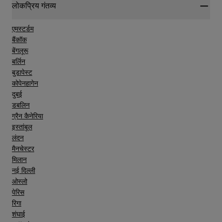
लोकप्रिय गंतव्य
एमस्टर्डम
बैंकॉक
बेंगलूरू
बर्लिन
बुडापेस्ट
कोपेनहागेन
दुबई
डबलिन
ग्रैन कैनेरिया
इस्तांबूल
लंदन
मैनचेस्टर
मिलान
नई दिल्ली
ओस्लो
पेरिस
रिगा
शंघाई