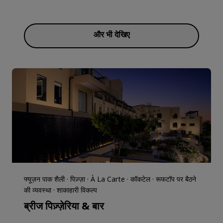
और भी देखिए
फ्यूज़न पाक शैली · पिज़्ज़ा · À La Carte · कॉकटेल · रूफटॉप पर बैठने
की व्यवस्था · शाकाहारी विकल्प
ब्रीज पिज़्ज़ेरिया & बार