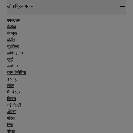
लोकप्रिय गंतव्य
एमस्टर्डम
बैंकॉक
बेंगलूरू
बर्लिन
बुडापेस्ट
कोपेनहागेन
दुबई
डबलिन
ग्रैन कैनेरिया
इस्तांबूल
लंदन
मैनचेस्टर
मिलान
नई दिल्ली
ओस्लो
पेरिस
रिगा
शंघाई