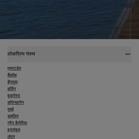
प्राप्त करें
लोकप्रिय गंतव्य
एमस्टर्डम
बैंकॉक
बेंगलूरू
बर्लिन
बुडापेस्ट
कोपेनहागेन
दुबई
डबलिन
ग्रैन कैनेरिया
इस्तांबूल
लंदन