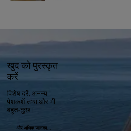
खुद को पुरस्कृत
करें
विशेष दरें, अनन्य
पेशकशें तथा और भी
बहुत-कुछ।
और अधिक जानकारी