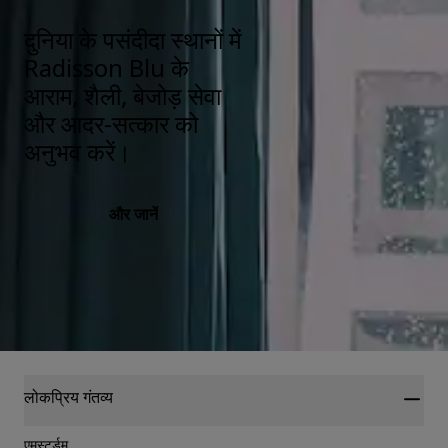
दुनिया के पसंदीदा स्थानों में
Radisson Blu के
आराम, शैली, बेजोड़ सेवा
और आदर-सत्कार को
अनुभव करें।
और जानें
लोकप्रिय गंतव्य
एमस्टर्डम