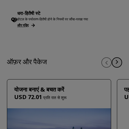
धरा-हितैषी स्टे
होटल के पर्यावरण-हितैषी होने के नियमों पर जाँचा-परखा गया
और पढ़िए
ऑफ़र और पैकेज
योजना बनाएं & बचत करें
पह
USD 72.01
U
प्रति रात से शुरू