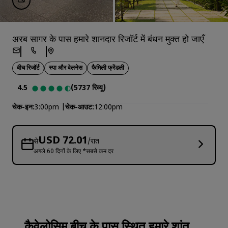
अरब सागर के पास हमारे शानदार रिजॉर्ट में बंधन मुक्त हो जाएँ
बीच रिजॉर्ट
स्पा और वेलनेस
फैमिली फ्रेंडली
4.5
(5737 रिव्यू)
चेक-इन
3:00pm
चेक-आउट
12:00pm
USD 72.01
से
/रात
अगले 60 दिनों के लिए *सबसे कम दर
कैवेलोसिम बीच के पास स्थित हमारे शांत