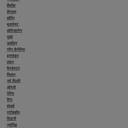
बैंकॉक
बेंगलूरू
बर्लिन
बुडापेस्ट
कोपेनहागेन
दुबई
डबलिन
ग्रैन कैनेरिया
इस्तांबूल
लंदन
मैनचेस्टर
मिलान
नई दिल्ली
ओस्लो
पेरिस
रिगा
शंघाई
स्टॉकहोम
सिडनी
ज्युरिख