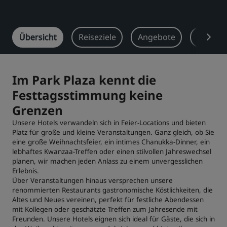
Park Plaza
Park Inn by Radisson
Hotels im Stadtzentrum
Übersicht
Reiseziele
Angebote
Tagung
Besuchen Sie unseren Blog
Prize by Radisson
Country Inn & Suites
Im Park Plaza kennt die
Festtagsstimmung keine
Grenzen
Verbundene Marken in China
J.
Jin Jiang
Unsere Hotels verwandeln sich in Feier-Locations und bieten
Platz für große und kleine Veranstaltungen. Ganz gleich, ob Sie
eine große Weihnachtsfeier, ein intimes Chanukka-Dinner, ein
lebhaftes Kwanzaa-Treffen oder einen stilvollen Jahreswechsel
planen, wir machen jeden Anlass zu einem unvergesslichen
Kunlun
Erlebnis.
Golden Tulip
Über Veranstaltungen hinaus versprechen unsere
renommierten Restaurants gastronomische Köstlichkeiten, die
Altes und Neues vereinen, perfekt für festliche Abendessen
mit Kollegen oder geschätzte Treffen zum Jahresende mit
Freunden. Unsere Hotels eignen sich ideal für Gäste, die sich in