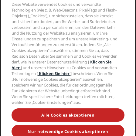
Diese Website verwendet Cookies und verwandte
Quicklinks
Technologien (wie z. B. Web-Beacons, Pixel-Tags und Flash-
Objekte) („Cookies“), um sicherzustellen, dass sie korrekt
Mitarbeiter der Reisebranche
und sicher funktioniert, um Ihr Werbe- und Surferlebnis zu
verbessern und zu personalisieren, um den Datenverkehr
und die Nutzung der Website zu analysieren, um Ihre
Unternehmen
Einstellungen zu speichern und um unsere Marketing- und
Verkaufsbemühungen zu unterstützen. Indem Sie „Alle
Rechtliches
Cookies akzeptieren“ auswählen, stimmen Sie zu, dass
Radisson Daten über Sie sammeln und Cookies verwenden
darf, wie in unserer Datenschutzerklärung [
Klicken Sie
Hilfe
hier
] und unseren Hinweisen zu Cookies und verwandten
Technologien [
Klicken Sie hier
] beschrieben. Wenn Sie
„Nur notwendige Cookies akzeptieren“ auswählen,
Soziale Medien
speichern wir nur Cookies, die für das ordnungsgemäße
Funktionieren der Website unbedingt erforderlich sind.
Marken von Radisson Hotels
Wenn Sie spezifischere Entscheidungen treffen möchten,
wählen Sie „Cookie-Einstellungen“ aus.
tiktok
instagram
youtube
facebook
whatsapp
pinterest
threads
twitter
linkedin
Alle Cookies akzeptieren
Nur notwendige Cookies akzeptieren