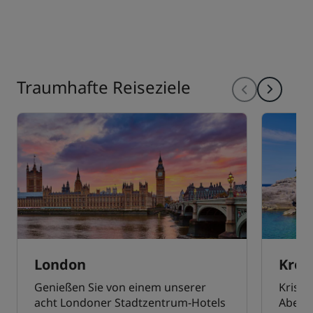
Traumhafte Reiseziele
London
Kroa
Genießen Sie von einem unserer
Krista
acht Londoner Stadtzentrum-Hotels
Abente