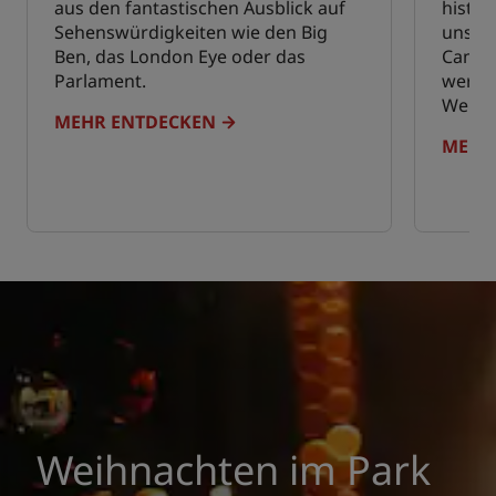
aus den fantastischen Ausblick auf
histor
Sehenswürdigkeiten wie den Big
unser
Ben, das London Eye oder das
Campi
Parlament.
werden
Weise
MEHR ENTDECKEN
MEHR
Weihnachten im Park