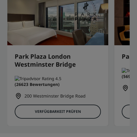
Park Plaza London
Park
Westminster Bridge
(5691 
(26623 Bewertungen)
6 
200 Westminster Bridge Road
VERFÜGBARKEIT PRÜFEN