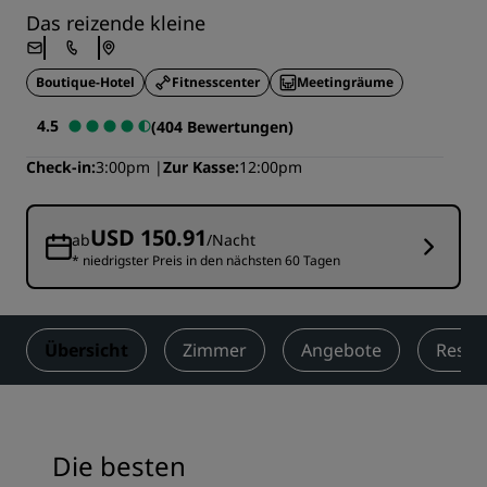
Das reizende kleine
Boutique-Hotel
Fitnesscenter
Meetingräume
4.5
(404 Bewertungen)
Check-in
3:00pm
Zur Kasse
12:00pm
USD 150.91
ab
/Nacht
* niedrigster Preis in den nächsten 60 Tagen
Übersicht
Zimmer
Angebote
Resta
Die besten