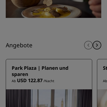
Angebote
Park Plaza | Planen und
S
sparen
USD 122.87
Ab
/Nacht
A