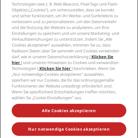
Neue und aufstrebende Hotels
Radisson Hotel Group
Technologien (wie z. B. Web-Beacons, Pixel-Tags und Flash-
Rechtliches
Radisson Hotels APP
Objekte) („Cookies“), um sicherzustellen, dass sie korrekt
Medien
„Sports Approved“-Hotels
und sicher funktioniert, um Ihr Werbe- und Surferlebnis zu
Karriere RHG
Privacy Centre
Hilfe
Familienfreundliche Hotels
verbessern und zu personalisieren, um den Datenverkehr
Karriere PPHE
Rechtliche Hinweise
und die Nutzung der Website zu analysieren, um Ihre
Gesundheit & Sicherheit
Karrieren EHL
Radisson Rewards Geschäftsbedingungen
Einstellungen zu speichern und um unsere Marketing- und
Verbrauchermeldungen
The Club by RHG
Soziale Medien
Website-Nutzungsvereinbarung
Verkaufsbemühungen zu unterstützen. Indem Sie „Alle
Kontakt
Entwicklungsmöglichkeiten
Cookies akzeptieren“ auswählen, stimmen Sie zu, dass
Digitale Barrierefreiheit
FAQ
Marken von Radisson Hotels
Radisson Daten über Sie sammeln und Cookies verwenden
Responsible Business – Unser Engagement
Moderne Sklaverei – Erklärung
Inhaltsübersicht
darf, wie in unserer Datenschutzerklärung [
Klicken Sie
Einkauf
hier
] und unseren Hinweisen zu Cookies und verwandten
Technologien [
Klicken Sie hier
] beschrieben. Wenn Sie
„Nur notwendige Cookies akzeptieren“ auswählen,
speichern wir nur Cookies, die für das ordnungsgemäße
Funktionieren der Website unbedingt erforderlich sind.
Wenn Sie spezifischere Entscheidungen treffen möchten,
wählen Sie „Cookie-Einstellungen“ aus.
VERPASSEN SIE NIEMALS UNSERE BELIEBTESTEN
ANGEBOTE
Alle Cookies akzeptieren
Nur notwendige Cookies akzeptieren
© 2026 Radisson Hotel Group.
Alle Rechte vorbehalten. RHG Radisson
Hotel Group, Radisson, Radisson RED, Radisson Blu, Radisson Collection,