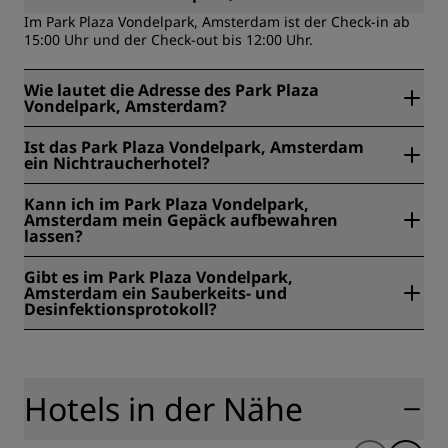
Im Park Plaza Vondelpark, Amsterdam ist der Check-in ab
15:00 Uhr und der Check-out bis 12:00 Uhr.
Wie lautet die Adresse des Park Plaza
Vondelpark, Amsterdam?
Das Park Plaza Vondelpark, Amsterdam befindet sich in
Ist das Park Plaza Vondelpark, Amsterdam
Koningslaan 3, Amsterdam, Niederlande.
ein Nichtraucherhotel?
Ja, das Park Plaza Vondelpark, Amsterdam ist ein
Kann ich im Park Plaza Vondelpark,
Nichtraucherhotel.
Amsterdam mein Gepäck aufbewahren
lassen?
Ja, im Park Plaza Vondelpark, Amsterdam wird eine
Gibt es im Park Plaza Vondelpark,
Gepäckaufbewahrung angeboten.
Amsterdam ein Sauberkeits- und
Desinfektionsprotokoll?
Alle Radisson Hotels halten sich an Sauberkeits- und
Desinfektionsprotokolle, um die Gesundheit und Sicherheit
unserer Gäste zu gewährleisten. Hier erfahren Sie mehr:
https://www.radissonhotels.com/de-de/gesundheit-
Hotels in der Nähe
sicherheit