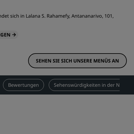
n
Hochzeitslocations
n
det sich in Lalana S. Rahamefy, Antananarivo, 101,
Nachhaltige Aufenthalte
Aufenthalte für Sportteams
IGEN
Geschäftsreisender
Hotels im Stadtzentrum
Besuchen Sie unseren Blog
SEHEN SIE SICH UNSERE MENÜS AN
Radisson Rewards
Entdecken Sie Radisson Rewards
Bewertungen
Sehenswürdigkeiten in der Nähe
chen
Vorteile
So verwenden Sie Punkte
So sammeln Sie Punkte
Bookers and Planners