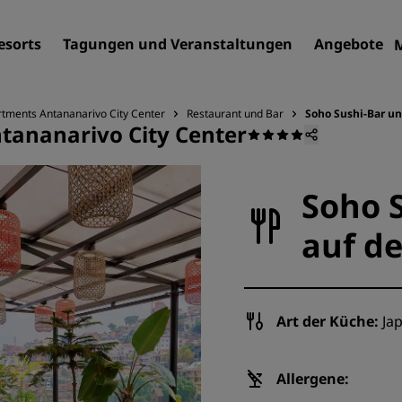
esorts
Tagungen und Veranstaltungen
Angebote
rtments Antananarivo City Center
Restaurant und Bar
Soho Sushi-Bar un
tananarivo City Center
Finden Sie Ihr Hotel
Reiseziele
Soho 
Resorts
auf d
Serviced Apartments
Flughafenhotels
Neue und geplante Hotels
Art der Küche:
Jap
Tagungen und
Veranstaltungen
Allergene:
Entdecken Sie Radisson Me