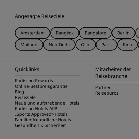
Angesagte Reiseziele
Amsterdam
Bangkok
Bangalore
Berlin
Mailand
Neu-Delhi
Oslo
Paris
Riga
Quicklinks
Mitarbeiter der
Reisebranche
Radisson Rewards
Online-Bestpreisgarantie
Partner
Blog
Reisebüros
Reiseziele
Neue und aufstrebende Hotels
Radisson Hotels APP
„Sports Approved“-Hotels
Familienfreundliche Hotels
Gesundheit & Sicherheit