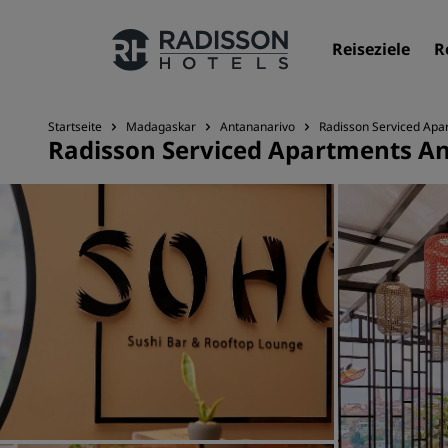
Reiseziele
R
Startseite
Madagaskar
Antananarivo
Radisson Serviced Apa
Radisson Serviced Apartments An
Unsere Marken
Marken von Radisson Hotels