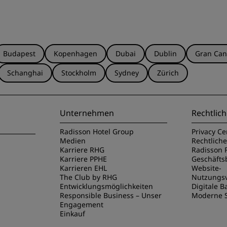
Budapest
Kopenhagen
Dubai
Dublin
Gran Can
Schanghai
Stockholm
Sydney
Zürich
Unternehmen
Rechtlich
Radisson Hotel Group
Privacy Ce
Medien
Rechtlich
Karriere RHG
Radisson 
Karriere PPHE
Geschäft
Karrieren EHL
Website-
The Club by RHG
Nutzungs
Entwicklungsmöglichkeiten
Digitale Ba
Responsible Business – Unser
Moderne S
Engagement
Einkauf