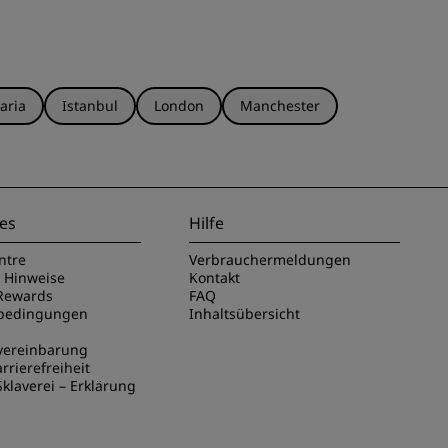
aria
Istanbul
London
Manchester
es
Hilfe
ntre
Verbrauchermeldungen
e Hinweise
Kontakt
Rewards
FAQ
sbedingungen
Inhaltsübersicht
vereinbarung
rrierefreiheit
klaverei – Erklärung