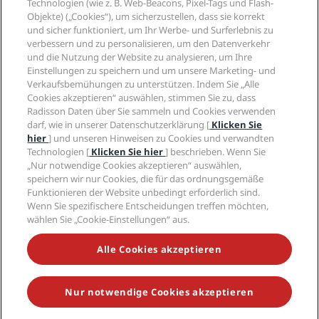
Radisson Hotel Group
Technologien (wie z. B. Web-Beacons, Pixel-Tags und Flash-
Rechtliches
Radisson Hotels APP
Objekte) („Cookies“), um sicherzustellen, dass sie korrekt
Medien
„Sports Approved“-Hotels
und sicher funktioniert, um Ihr Werbe- und Surferlebnis zu
Karriere RHG
Privacy Centre
Hilfe
Familienfreundliche Hotels
verbessern und zu personalisieren, um den Datenverkehr
Karriere PPHE
Rechtliche Hinweise
Gesundheit & Sicherheit
und die Nutzung der Website zu analysieren, um Ihre
Karrieren EHL
Radisson Rewards Geschäftsbedingungen
Einstellungen zu speichern und um unsere Marketing- und
Verbrauchermeldungen
The Club by RHG
Soziale Medien
Website-Nutzungsvereinbarung
Verkaufsbemühungen zu unterstützen. Indem Sie „Alle
Kontakt
Entwicklungsmöglichkeiten
Cookies akzeptieren“ auswählen, stimmen Sie zu, dass
Digitale Barrierefreiheit
FAQ
Marken von Radisson Hotels
Responsible Business – Unser Engagement
Radisson Daten über Sie sammeln und Cookies verwenden
Moderne Sklaverei – Erklärung
Inhaltsübersicht
darf, wie in unserer Datenschutzerklärung [
Klicken Sie
Einkauf
hier
] und unseren Hinweisen zu Cookies und verwandten
Technologien [
Klicken Sie hier
] beschrieben. Wenn Sie
„Nur notwendige Cookies akzeptieren“ auswählen,
speichern wir nur Cookies, die für das ordnungsgemäße
Funktionieren der Website unbedingt erforderlich sind.
Wenn Sie spezifischere Entscheidungen treffen möchten,
wählen Sie „Cookie-Einstellungen“ aus.
VERPASSEN SIE NIEMALS UNSERE BELIEBTESTEN
ANGEBOTE
Alle Cookies akzeptieren
Nur notwendige Cookies akzeptieren
© 2026 Radisson Hotel Group.
Alle Rechte vorbehalten. RHG Radisson
Hotel Group, Radisson, Radisson RED, Radisson Blu, Radisson Collection,