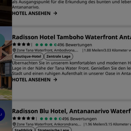
als Ausgangspunkt für die Erkundung des bunten und lebe
Antananarivo.
HOTEL ANSEHEN
Radisson Hotel Tamboho Waterfront Ant
|
496 Bewertungen
Zone Tana Waterfront, Ambodivona,
|
1.88 Meilen/3.03 Kilometer
Tananarive 101
Antananarivo entfernt
Boutique-Hotel
Zentrale Lage
Übernachten Sie in unserem komfortablen und modernen Hot
Lage in der Nähe der Tana Water Front. Genießen Sie den l
Stadt und einen ruhigen Aufenthalt in unserer Oase in Anta
HOTEL ANSEHEN
Radisson Blu Hotel, Antananarivo Water
|
496 Bewertungen
Zone Tana Waterfront, Ankorondrano,
|
1.96 Meilen/3.15 Kilometer
Tananarive 101
Antananarivo entfernt
Stadtblick
Strategische Lage