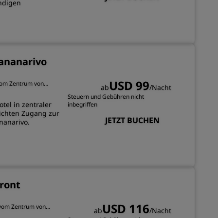
ndigen
REGISTRIEREN
ananarivo
USD 99
 vom Zentrum von
ab
/Nacht
Steuern und Gebühren nicht
el in zentraler
inbegriffen
eichten Zugang zur
JETZT BUCHEN
nanarivo.
front
USD 116
 vom Zentrum von
ab
/Nacht