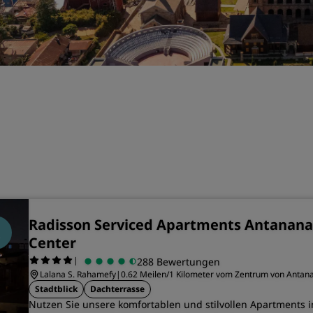
Einen Meetingraum buche
Fordern Sie ein Angebot a
Veranstaltungsorte
Branchenlösungen
Flüge suchen
Flüge suchen
Restaurants
Nach einem Restaurant su
Radisson Serviced Apartments Antananar
Center
Digitale Services
|
288 Bewertungen
Lalana S. Rahamefy
|
0.62 Meilen/1 Kilometer vom Zentrum von Antana
Radisson Hotels App
Stadtblick
Dachterrasse
Nutzen Sie unsere komfortablen und stilvollen Apartments 