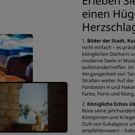
Erleben Si
einen Hüge
Herzschla
1.
Bilder der Stadt, K
nicht einfach – es präs
königlichen Dächern un
moderne Seele in Muse
aufeinandertreffen. Im
Vergangenheit von Tana
Straßen weiter. Auf der
Fondation H und Haka
Farbe, Form und Klang,
2.
Königliche Echos ü
Rova seine jahrhundert
Königinnen und Kriege
Duft von Eukalyptus u
empfehlenswert – halt