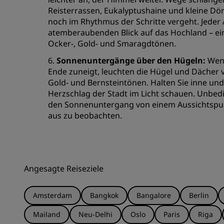
Reisterrassen, Eukalyptushaine und kleine Dörf
noch im Rhythmus der Schritte vergeht. Jeder 
atemberaubenden Blick auf das Hochland – ein
Ocker-, Gold- und Smaragdtönen.
6.
Sonnenuntergänge über den Hügeln:
Wenn
Ende zuneigt, leuchten die Hügel und Dächer 
Gold- und Bernsteintönen. Halten Sie inne und
Herzschlag der Stadt im Licht schauen. Unbed
den Sonnenuntergang von einem Aussichtspu
aus zu beobachten.
Angesagte Reiseziele
Amsterdam
Bangkok
Bangalore
Berlin
Mailand
Neu-Delhi
Oslo
Paris
Riga