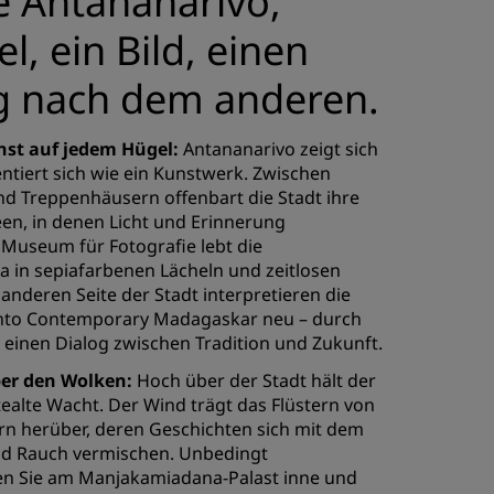
e Antananarivo,
l, ein Bild, einen
g nach dem anderen.
unst auf jedem Hügel:
Antananarivo zeigt sich
entiert sich wie ein Kunstwerk. Zwischen
d Treppenhäusern offenbart die Stadt ihre
en, in denen Licht und Erinnerung
 Museum für Fotografie lebt die
 in sepiafarbenen Lächeln und zeitlosen
 anderen Seite der Stadt interpretieren die
nto Contemporary Madagaskar neu – durch
 einen Dialog zwischen Tradition und Zukunft.
ber den Wolken:
Hoch über der Stadt hält der
ealte Wacht. Der Wind trägt das Flüstern von
rn herüber, deren Geschichten sich mit dem
nd Rauch vermischen. Unbedingt
en Sie am Manjakamiadana-Palast inne und