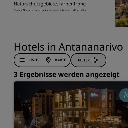
Naturschutzgebiete, farbenfrohe
Straßen und Wahrzeichen, die die
madagassische Kultur und den
Verbundene Marken in China
französischen Einfluss widerspiegeln.
Hotels in Antananarivo
LISTE
KARTE
FILTER
3 Ergebnisse werden angezeigt