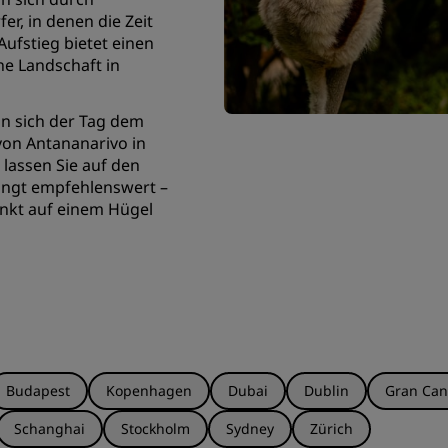
er, in denen die Zeit
Aufstieg bietet einen
e Landschaft in
 sich der Tag dem
von Antananarivo in
 lassen Sie auf den
ingt empfehlenswert –
nkt auf einem Hügel
Budapest
Kopenhagen
Dubai
Dublin
Gran Can
Schanghai
Stockholm
Sydney
Zürich