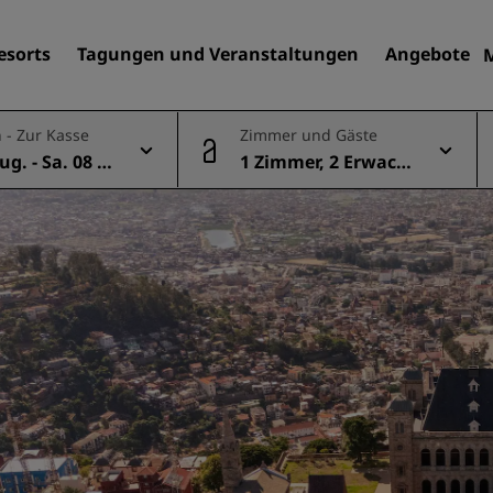
esorts
Tagungen und Veranstaltungen
Angebote
 - Zur Kasse
Zimmer und Gäste
Aug. - Sa. 08 A
1 Zimmer, 2 Erwach
Finden Sie Ihr Hotel
sene
Reiseziele
Resorts
Serviced Apartments
Flughafenhotels
Neue und geplante Hotels
Tagungen und
Veranstaltungen
Entdecken Sie Radisson Me