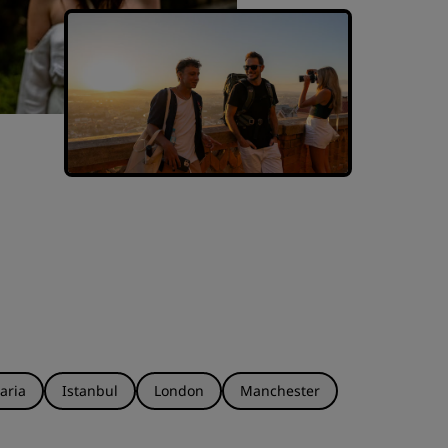
aria
Istanbul
London
Manchester