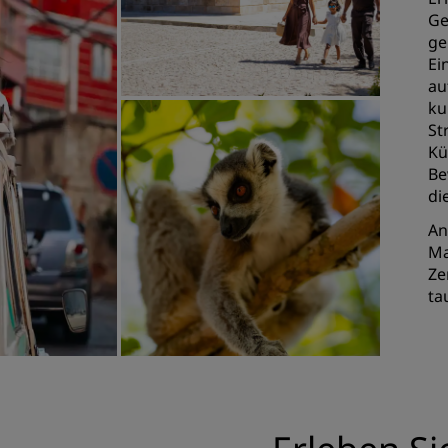
Ge
ge
Ei
au
ku
St
Kü
Be
di
An
Ma
Ze
ta