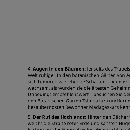
4.
Augen in den Bäumen:
Jenseits des Trubels
Welt ruhiger. In den botanischen Gärten von
sich Lemuren wie lebende Schatten – neugieri
wachsam, als würden sie die ältesten Geheimn
Unbedingt empfehlenswert – besuchen Sie d
den Botanischen Garten Tsimbazaza und lernen
bezauberndsten Bewohner Madagaskars ken
5.
Der Ruf des Hochlands:
Hinter den Dächer
weicht die Straße roter Erde und sanften Hügeln
leichter an, der Himmel weiter. Wege schlänge