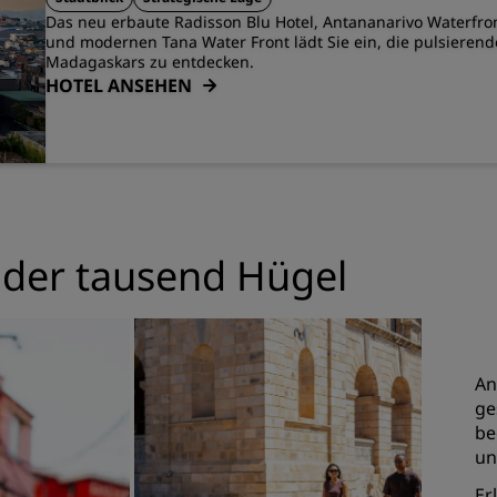
Das neu erbaute Radisson Blu Hotel, Antananarivo Waterfro
und modernen Tana Water Front lädt Sie ein, die pulsieren
Madagaskars zu entdecken.
HOTEL ANSEHEN
 der tausend Hügel
An
ge
be
un
Er