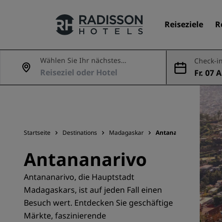
Reiseziele
R
Wählen Sie Ihr nächstes
Check-in
Abenteuer
Fr. 07 
Unsere Marken
ug.
Marken von Radisson Hotels
Startseite
Destinations
Madagaskar
Antananarivo
Antananarivo
Antananarivo, die Hauptstadt
Madagaskars, ist auf jeden Fall einen
Besuch wert. Entdecken Sie geschäftige
Märkte, faszinierende