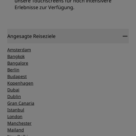
unsere Touchscreens für noch intensivere
Erlebnisse zur Verfügung.
Angesagte Reiseziele
Amsterdam
Bangkok
Bangalore
Berlin
Budapest
Kopenhagen
Dubai
Dublin
Gran Canaria
Istanbul
London
Manchester
Mailand